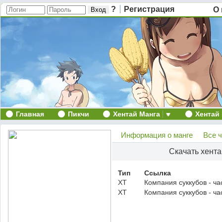
?
Регистрация
О 
Главная
Пикчи
Хентай Манга
Хентай
Информация о манге
Все 
Скачать хент
Тип
Ссылка
ХТ
Компания суккубов - ча
ХТ
Компания суккубов - ча