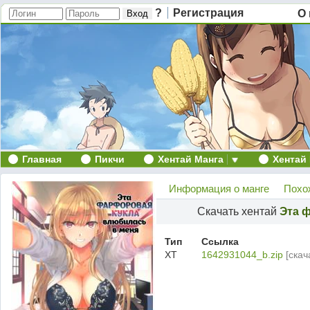
?
Регистрация
О 
Главная
Пикчи
Хентай Манга
Хентай
Информация о манге
Похо
Скачать хентай
Эта 
Тип
Ссылка
ХТ
1642931044_b.zip
[скач