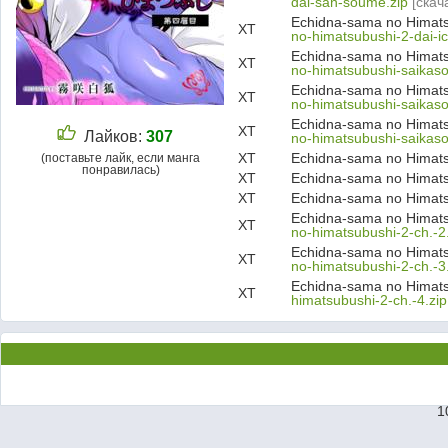
dai-san-soume.zip
[скач
Echidna-sama no Himats
ХТ
no-himatsubushi-2-dai-ic
Echidna-sama no Himats
ХТ
no-himatsubushi-saikaso
Echidna-sama no Himats
ХТ
no-himatsubushi-saikaso
Echidna-sama no Himats
ХТ
Лайков:
307
no-himatsubushi-saikaso
ХТ
Echidna-sama no Himats
(поставьте лайк, если манга
понравилась)
ХТ
Echidna-sama no Himats
ХТ
Echidna-sama no Himats
Echidna-sama no Himats
ХТ
no-himatsubushi-2-ch.-2
Echidna-sama no Himats
ХТ
no-himatsubushi-2-ch.-3
Echidna-sama no Himats
ХТ
himatsubushi-2-ch.-4.zip
1