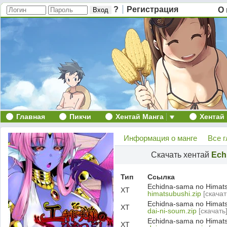
?
Регистрация
О 
Главная
Пикчи
Хентай Манга
Хентай
Информация о манге
Все 
Скачать хентай
Ech
Тип
Ссылка
Echidna-sama no Himats
ХТ
himatsubushi.zip
[скачат
Echidna-sama no Himats
ХТ
dai-ni-soum.zip
[скачать
Echidna-sama no Himats
ХТ