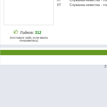
ХТ
Служанка-невестка - гл
ХТ
Служанка-невестка - гл
Лайков:
312
(поставьте лайк, если манга
понравилась)
2