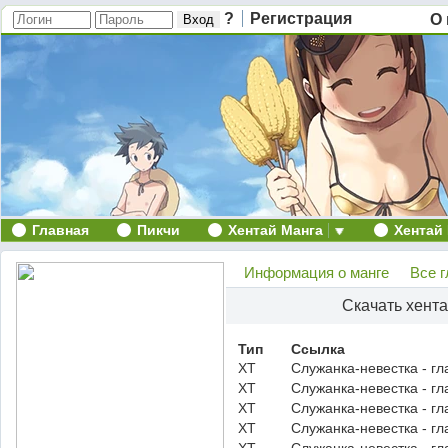
?
Регистрация
О 
Главная
Пикчи
Хентай Манга
Хентай
Информация о манге
Все 
Скачать хент
Тип
Ссылка
ХТ
Служанка-невестка - гл
ХТ
Служанка-невестка - гл
ХТ
Служанка-невестка - гл
ХТ
Служанка-невестка - гл