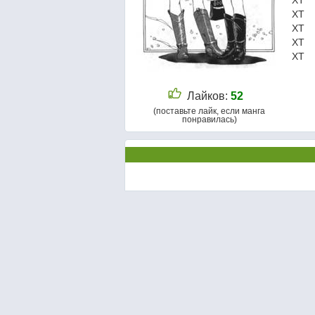
ХТ
ХТ
ХТ
ХТ
ХТ
Лайков:
52
(поставьте лайк, если манга
понравилась)