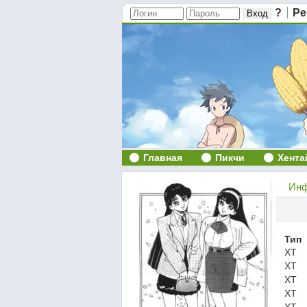
?
Ре
Главная
Пикчи
Хента
Инф
Тип
ХТ
ХТ
ХТ
ХТ