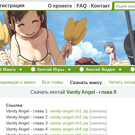
гистрация
О проекте
FAQ
Контакт
й Манга
Хентай Игры
Хентай Видео
ормация о манге
Все главы
Читать онла
Скачать мангу
Скачать хентай
Vanity Angel - глава 9
Ссылка
Vanity Angel - глава 1:
vanity-angel-ch1.zip
[скачать]
Vanity Angel - глава 2:
vanity-angel-ch2.zip
[скачать]
Vanity Angel - глава 3:
vanity-angel-ch3.zip
[скачать]
Vanity Angel - глава 4:
vanity-angel-ch4.zip
[скачать]