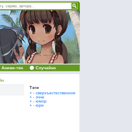
Аниме-тян
Случайно
йн
Тэги
+
-
сверхъестественное
+
-
эччи
+
-
юмор
+
-
юри