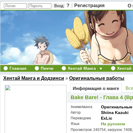
?
Регистрация
О 
Главная
Пикчи
Хентай Манга
Хентай
Хентай Манга и Додзинси
»
Оригинальные работы
Все
Информация о манге
Bake Bare! - Глава 4 (В
Оригинальные
Аниме/манга
Shiina Kazuki
Автор
ExLic
Переводчик
На русском
Язык
Просмотров: 240754, загрузок: 7408