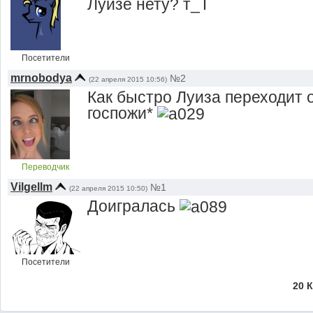
Луизе нету? т_Т
Посетители
mrnobodya
№2
(22 апреля 2015 10:56)
Как быстро Луиза переходит 
госпожи*
Переводчик
Vilgellm
№1
(22 апреля 2015 10:50)
Доигралась
Посетители
20 