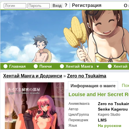
?
Регистрация
О 
Главная
Пикчи
Хентай Манга
Хентай
Хентай Манга и Додзинси
»
Zero no Tsukaima
Пох
Информация о манге
Louise and Her Secret 
Zero no Tsukai
Аниме/манга
Senke Kagerou
Автор
Цикл/Группа
Kagero Studio
LMS
Переводчик
На русском
Язык