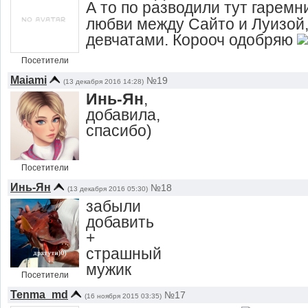
А то по разводили тут гаремни
любви между Сайто и Луизой,
девчатами. Корооч одобряю
Посетители
Maiami
№19
(13 декабря 2016 14:28)
Инь-Ян
,
добавила,
спасибо)
Посетители
Инь-Ян
№18
(13 декабря 2016 05:30)
забыли
добавить
+
страшный
мужик
Посетители
Tenma_md
№17
(16 ноября 2015 03:35)