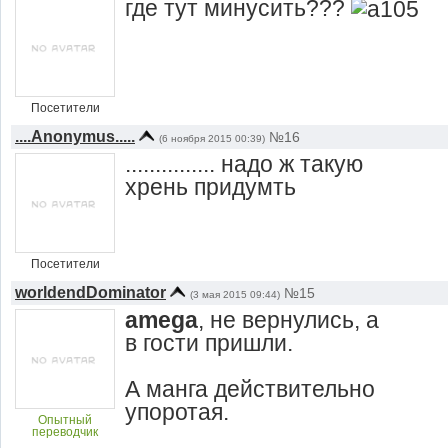
где тут минусить???
Посетители
....Anonymus.....
№16
(6 ноября 2015 00:39)
............... надо ж такую
хрень придумть
Посетители
worldendDominator
№15
(3 мая 2015 09:44)
amega
, не вернулись, а
в гости пришли.
А манга действительно
упоротая.
Опытный
переводчик