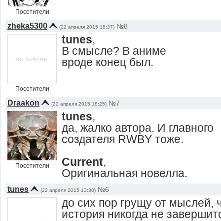
Посетители
zheka5300
№8
(22 апреля 2015 18:37)
tunes
,
В смысле? В аниме
вроде конец был.
Посетители
Draakon
№7
(22 апреля 2015 18:25)
tunes
,
да, жалко автора. И главного
создателя RWBY тоже.
Current
,
Посетители
Оригинальная новелла.
tunes
№6
(22 апреля 2015 13:38)
до сих пор грущу от мыслей, 
история никогда не завершит