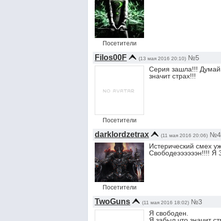
Посетители
Filos00F
№5
(13 мая 2016 20:10)
Серия зашла!!! Думай
значит страх!!!
Посетители
darklordzetrax
№4
(11 мая 2016 20:06)
Истерический смех уж
Свободеээээээн!!!! Я 
Посетители
TwoGuns
№3
(11 мая 2016 18:02)
Я свободен.
Я забыл что значит ст