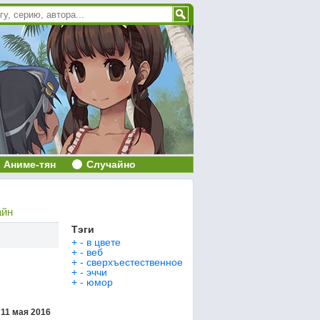
Аниме-тян
Случайно
айн
Тэги
+
-
в цвете
+
-
веб
+
-
сверхъестественное
+
-
эччи
+
-
юмор
,
11 мая 2016