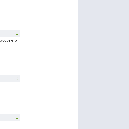
#
забыл что
#
#