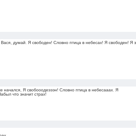
 Вася, думай. Я свободен! Словно птица в небесах! Я свободен! Я 
е начался, Я свобооодеэээн! Словно птица в небесааах. Я
Забыл что значит страх!
рах