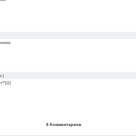
2
еееее
№1
?))))
6 Комментариев