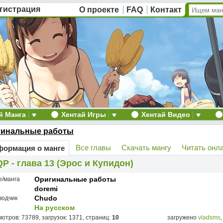
гистрация
О проекте
FAQ
Контакт
й Манга
Хентай Игры
Хентай Видео
гинальные работы
Все главы
Скачать мангу
Читать онл
ормация о манге
P - глава 13 (Эрос и Купидон)
Оригинальные работы
е/манга
doremi
р
Chudo
водчик
На русском
отров: 73789, загрузок: 1371, страниц:
10
загружено
vladsms