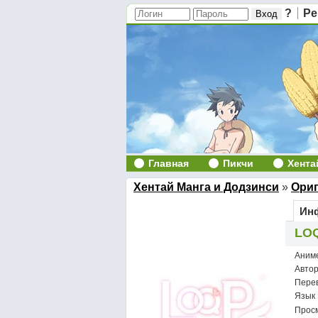
?
Ре
Главная
Пикчи
Хента
Хентай Манга и Додзинси
»
Ори
Инф
LOQ
Аним
Авто
Пере
Язык
Просм