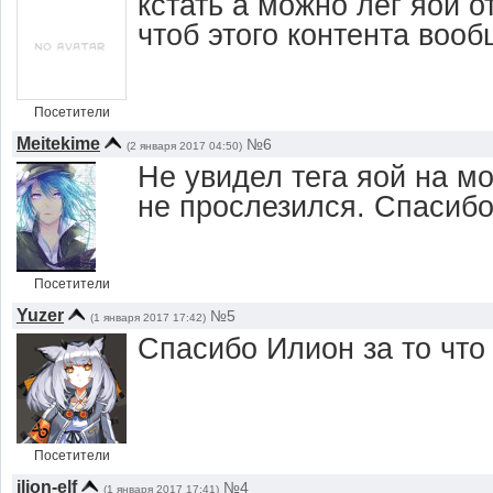
кстать а можно лег яой о
чтоб этого контента вооб
Посетители
Meitekime
№6
(2 января 2017 04:50)
Не увидел тега яой на м
не прослезился. Спасиб
Посетители
Yuzer
№5
(1 января 2017 17:42)
Спасибо Илион за то что 
Посетители
ilion-elf
№4
(1 января 2017 17:41)