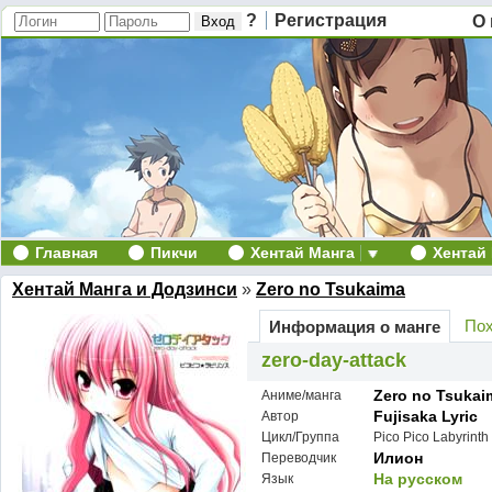
?
Регистрация
О 
Главная
Пикчи
Хентай Манга
Хентай
Хентай Манга и Додзинси
»
Zero no Tsukaima
Пох
Информация о манге
zero-day-attack
Zero no Tsukai
Аниме/манга
Fujisaka Lyric
Автор
Цикл/Группа
Pico Pico Labyrinth
Илион
Переводчик
На русском
Язык