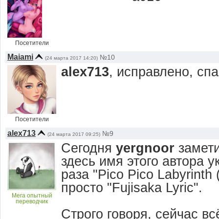
Посетители
Maiami
№10
(24 марта 2017 14:20)
alex713
, исправлено, сп
Посетители
alex713
№9
(24 марта 2017 09:25)
Сегодня
yergnoor
замети
здесь имя этого автора у
раза "Pico Pico Labyrinth 
просто "Fujisaka Lyric".
Мега опытный
переводчик
Строго говоря, сейчас в