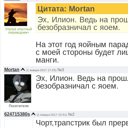
Цитата: Mortan
Эх, Илион. Ведь на про
безобразничал с яоем.
Ультра опытный
переводчик+
На этот год яойным парад
с моей стороны будет ли
манги.
Mortan
№3
(1 января 2017 17:25)
Эх, Илион. Ведь на прош
безобразничал с яоем.
Посетители
624715380s
№2
(1 января 2017 15:51)
Чорт,трапстрик был прер