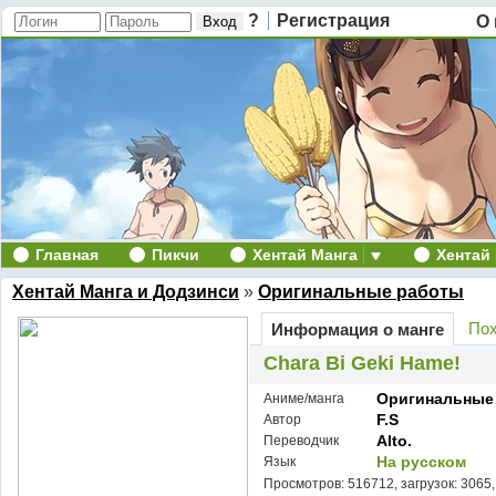
?
Регистрация
О 
Главная
Пикчи
Хентай Манга
Хентай
Хентай Манга и Додзинси
»
Оригинальные работы
Пох
Информация о манге
Chara Bi Geki Hame!
Оригинальные
Аниме/манга
F.S
Автор
Alto.
Переводчик
На русском
Язык
Просмотров: 516712, загрузок: 3065