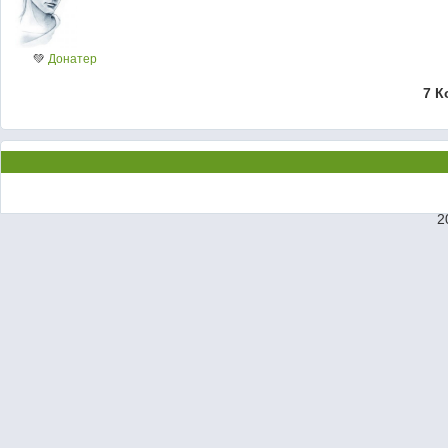
💚
Донатер
7 К
2