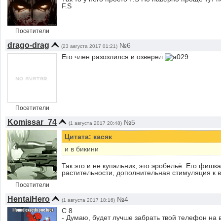
F.S
Посетители
drago-drag
№6
(23 августа 2017 01:21)
Его член разозлился и озверел
Посетители
Komissar_74
№5
(1 августа 2017 20:48)
Цитата: касяк
и в бикини
Так это и не купальник, это эробельё. Его фишк
растительности, дополнительная стимуляция к 
Посетители
HentaiHero
№4
(1 августа 2017 18:16)
С 8
- Думаю, будет лучше забрать твой телефон на 