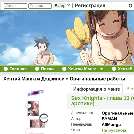
?
Регистрация
О 
Главная
Пикчи
Хентай Манга
Хентай
Хентай Манга и Додзинси
»
Оригинальные работы
Все
Информация о манге
Sex Knights - глава 13
эротики)
Оригинальные
Аниме/манга
BYMAN
Автор
AllManga
Переводчик
На русском
Язык