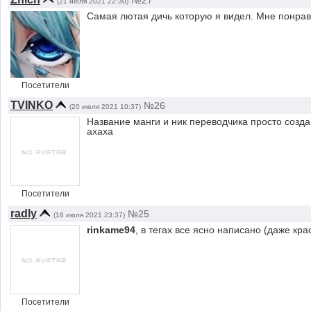
№27
(21 июля 2021 22:30)
Самая лютая дичь которую я видел. Мне понрав
Посетители
TVINKO
№26
(20 июля 2021 10:37)
Название манги и ник переводчика просто созда
ахаха
Посетители
radly
№25
(18 июля 2021 23:37)
rinkame94
, в тегах все ясно написано (даже кра
Посетители