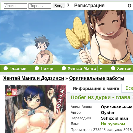
?
Регистрация
О 
Главная
Пикчи
Хентай Манга
Хентай
Хентай Манга и Додзинси
»
Оригинальные работы
Все
Информация о манге
Побег из дурки - глава 
Оригинальные
Аниме/манга
Oyster
Автор
Schizoid man
Переводчик
На русском
Язык
Просмотров: 278548, загрузок: 3018