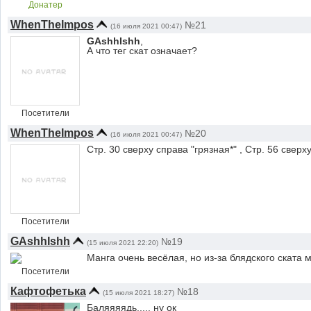
Донатер
WhenTheImpos
№21
(16 июля 2021 00:47)
GAshhIshh
,
А что тег скат означает?
Посетители
WhenTheImpos
№20
(16 июля 2021 00:47)
Стр. 30 сверху справа "грязная*" , Стр. 56 сверх
Посетители
GAshhIshh
№19
(15 июля 2021 22:20)
Манга очень весёлая, но из-за блядского ската 
Посетители
Кафтофетька
№18
(15 июля 2021 18:27)
Баляяяядь..... ну ок