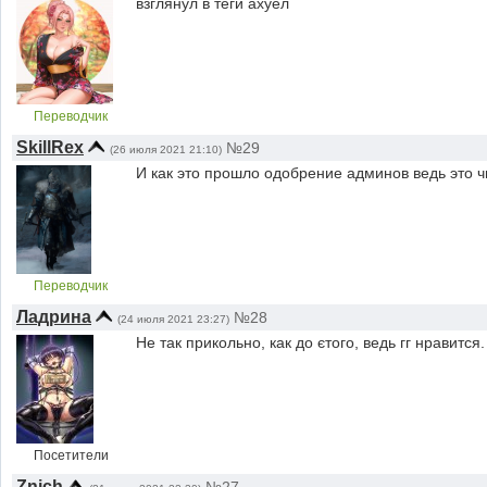
взглянул в теги аxyeл
Переводчик
SkillRex
№29
(26 июля 2021 21:10)
И как это прошло одобрение админов ведь это ч
Переводчик
Ладрина
№28
(24 июля 2021 23:27)
Не так прикольно, как до єтого, ведь гг нравитс
Посетители
Znich