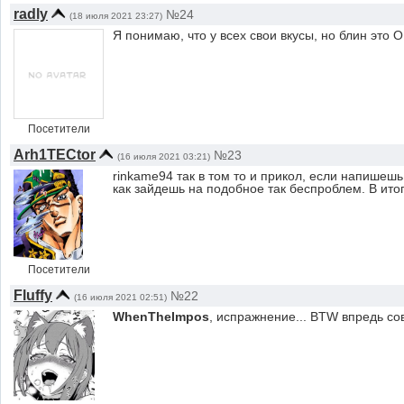
radly
№24
(18 июля 2021 23:27)
Я понимаю, что у всех свои вкусы, но блин это
Посетители
Arh1TECtor
№23
(16 июля 2021 03:21)
rinkame94 так в том то и прикол, если напишешь 
как зайдешь на подобное так беспроблем. В итог
Посетители
Fluffy
№22
(16 июля 2021 02:51)
WhenTheImpos
, испражнение... BTW впредь со