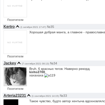
Посетители
Kertro
№35
(1 октября 2021 17:47)
Хорошая добрая манга, а главное - православн
Посетители
Jackey
№34
(7 сентября 2021 08:13)
Bruh, 6 красных тегов. Наверно рекорд.
kirito2700
,
хахахаха
Посетители
Arteria23231
№33
(1 сентября 2021 14:15)
Такое чувство, будто автор хентыча вдохновлялс