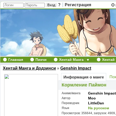
?
Регистрация
О 
Главная
Пикчи
Хентай Манга
Хентай
Хентай Манга и Додзинси
»
Genshin Impact
Пох
Информация о манге
Кормление Паймон
Genshin Impact
Аниме/манга
Moo
Автор
LittleDan
Переводчик
На русском
Язык
Просмотров: 356644, загрузок: 4909