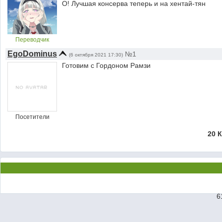
О! Лучшая консерва теперь и на хентай-тян
Переводчик
EgoDominus
№1
(6 октября 2021 17:30)
Готовим с Гордоном Рамзи
Посетители
20 
6