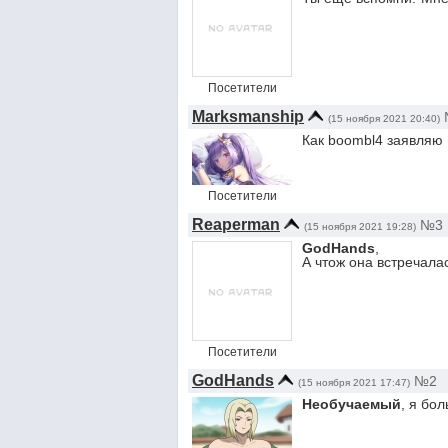
Посетители
Marksmanship
(15 ноября 2021 20:40)
Как boombl4 заявляю 
Посетители
Reaperman
№3
(15 ноября 2021 19:28)
GodHands
,
А чтож она встречала
Посетители
GodHands
№2
(15 ноября 2021 17:47)
Необучаемый
, я бо