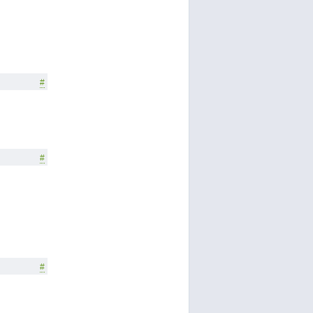
#
#
#