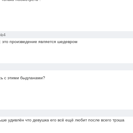
№4
: это произведение является шедевром
сь с этими быдланами?
льше удивлён что девушка его всё ещё любит после всего трэша