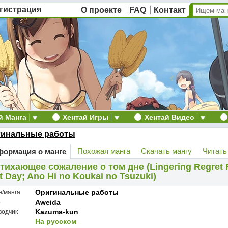
гистрация
О проекте
FAQ
Контакт
й Манга
Хентай Игры
Хентай Видео
гинальные работы
Похожая манга
Скачать мангу
Читать
ормация о манге
тихающее сожаление о том дне (Lingering Regret
t Day; Ano Hi no Koukai no Tsuzuki)
Оригинальные работы
е/манга
Aweida
р
Kazuma-kun
водчик
На русском