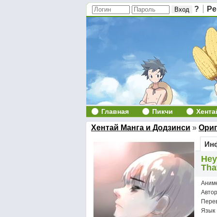
?
Ре
Главная
Пикчи
Хента
Хентай Манга и Додзинси
»
Ори
Инф
Неу
Tha
Аним
Авто
Пере
Язык