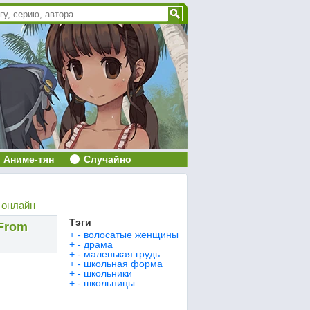
Аниме-тян
Случайно
 онлайн
Тэги
 From
+
-
волосатые женщины
+
-
драма
+
-
маленькая грудь
+
-
школьная форма
+
-
школьники
+
-
школьницы