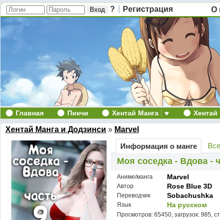
?
Регистрация
О 
Главная
Пикчи
Хентай Манга
Хентай
Хентай Манга и Додзинси
»
Marvel
Все
Информация о манге
Моя соседка - Вдова - 
Marvel
Аниме/манга
Rose Blue 3D
Автор
Sobachushka
Переводчик
На русском
Язык
Просмотров: 65450, загрузок: 985, с