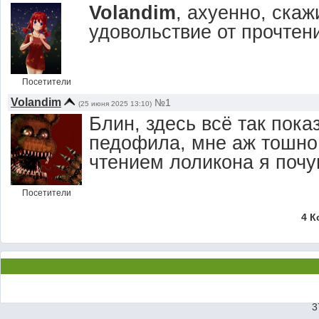
Volandim
, ахуенно, скаж
удовольствие от прочтен
Посетители
Volandim
№1
(25 июня 2025 13:10)
Блин, здесь всё так пока
педофила, мне аж тошно
чтением лоликона я почу
Посетители
4 К
3