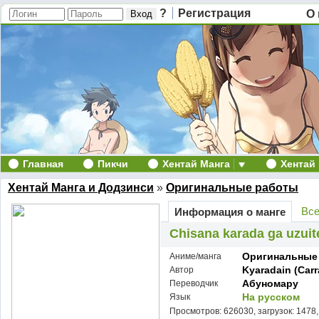
?
Регистрация
О 
Главная
Пикчи
Хентай Манга
Хентай
Хентай Манга и Додзинси
»
Оригинальные работы
Все
Информация о манге
Chisana karada ga uzuite
Оригинальные
Аниме/манга
Kyaradain (Carr
Автор
Абуномару
Переводчик
На русском
Язык
Просмотров: 626030, загрузок: 1478