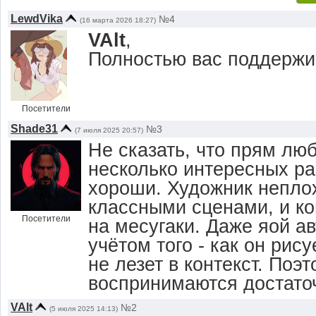
LewdVika
№4
(16 марта 2026 18:27)
VAlt
,
Полностью вас поддерж
Посетители
Shade31
№3
(7 июля 2025 20:57)
Не сказать, что прям люб
несколько интересных ра
хороши. Художник неплох
классными сценами, и ко
Посетители
на месугаки. Даже яой ав
учётом того - как он рису
не лезет в контекст. Поэ
воспринимаются достаточ
VAlt
№2
(5 июля 2025 14:13)