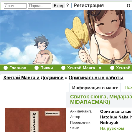
?
Регистрация
О 
Главная
Пикчи
Хентай Манга
Хентай
Хентай Манга и Додзинси
»
Оригинальные работы
Пох
Информация о манге
Свиток сюнга, Мидараэм
MIDARAEMAKI)
Оригинальные
Аниме/манга
Hatobue Naka
Автор
,
Nobuyuki
Переводчик
На русском
Язык