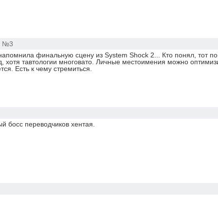
№3
апомнила финальную сцену из System Shock 2... Кто понял, тот по
д, хотя тавтологии многовато. Личные местоимения можно оптимиз
тся. Есть к чему стремиться.
й босс переводчиков хентая.