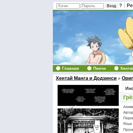
?
Ре
Главная
Пикчи
Хента
Хентай Манга и Додзинси
»
Ори
Инф
Грё
Аним
Авто
Пере
Язык
Просм