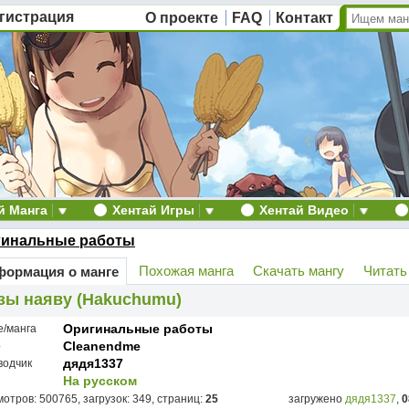
гистрация
О проекте
FAQ
Контакт
й Манга
Хентай Игры
Хентай Видео
гинальные работы
Похожая манга
Скачать мангу
Читать
ормация о манге
зы наяву (Hakuchumu)
Оригинальные работы
е/манга
Cleanendme
р
дядя1337
водчик
На русском
отров: 500765, загрузок: 349, страниц:
25
загружено
дядя1337
,
0