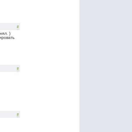
#
нял. )
ировать
#
#