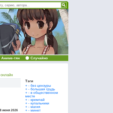
Аниме-тян
Случайно
 онлайн
Тэги
+
-
без цензуры
+
-
большая грудь
+
-
в общественном
месте
+
-
кремпай
+
-
купальники
+
-
магия
+
-
минет
8 июня 2026