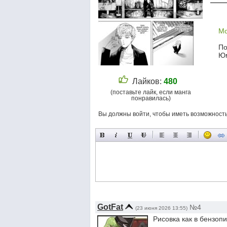
Мо
По
Ю
Лайков:
480
(поставьте лайк, если манга
понравилась)
Вы должны войти, чтобы иметь возможност
GotFat
№4
(23 июня 2026 13:55)
Рисовка как в бензоп