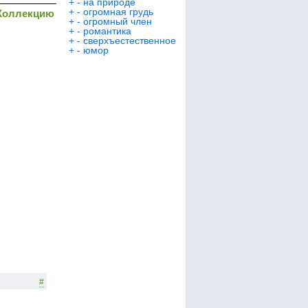
+
-
на природе
+
-
огромная грудь
Коллекцию
+
-
огромный член
+
-
романтика
+
-
сверхъестественное
+
-
юмор
#