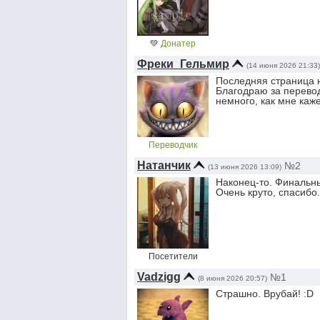
💚
Донатер
Фреки_Гельмир
(14 июня 2026 21:33)
Последняя страница н
Благодраю за перево
немного, как мне каже
Переводчик
Натанчик
№2
(13 июня 2026 13:09)
Наконец-то. Финальны
Очень круто, спасибо.
Посетители
Vadzigg
№1
(8 июня 2026 20:57)
Страшно. Врубай! :D