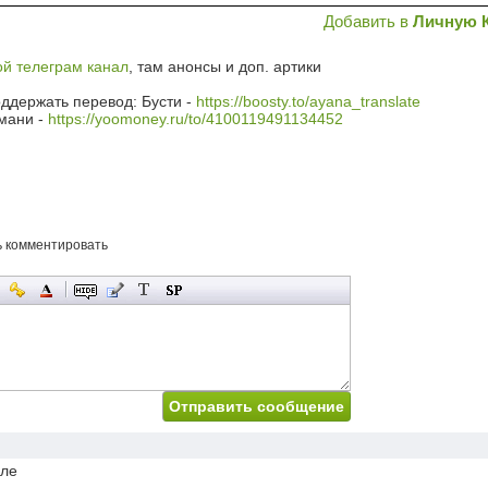
Добавить в
Личную 
й телеграм канал
, там анонсы и доп. артики
ддержать перевод: Бусти -
https://boosty.to/ayana_translate
мани -
https://yoomoney.ru/to/4100119491134452
ь комментировать
иле