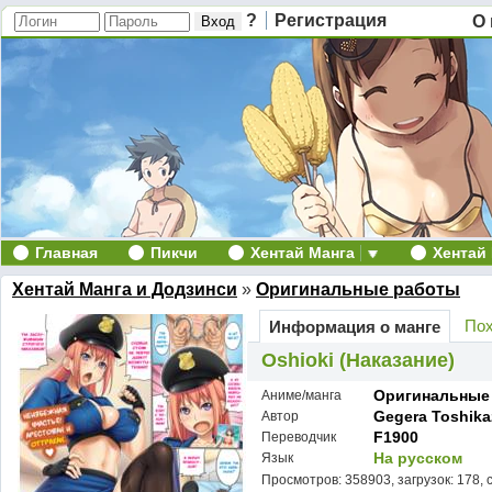
?
Регистрация
О 
Главная
Пикчи
Хентай Манга
Хентай
Хентай Манга и Додзинси
»
Оригинальные работы
Пох
Информация о манге
Oshioki (Наказание)
Оригинальные
Аниме/манга
Gegera Toshika
Автор
F1900
Переводчик
На русском
Язык
Просмотров: 358903, загрузок: 178, 