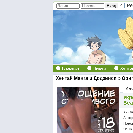
?
Ре
Главная
Пикчи
Хента
Хентай Манга и Додзинси
»
Ори
Инф
Укр
Bea
Аним
Авто
Пере
Язык