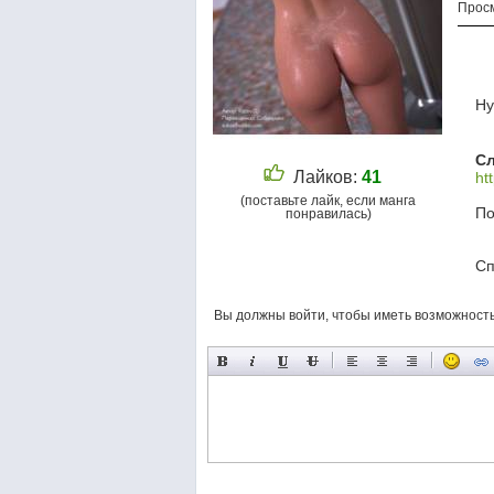
Просм
Ну
Сл
Лайков:
41
ht
(поставьте лайк, если манга
По
понравилась)
Сп
Вы должны войти, чтобы иметь возможност