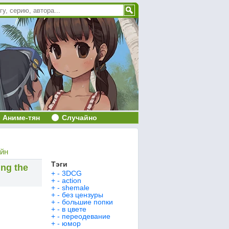
Аниме-тян
Случайно
айн
Тэги
ing the
+
-
3DCG
+
-
action
+
-
shemale
+
-
без цензуры
+
-
большие попки
+
-
в цвете
+
-
переодевание
+
-
юмор