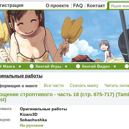
гистрация
О проекте
FAQ
Контакт
й Манга
Хентай Игры
Хентай Видео
гинальные работы
Все части
Скачать мангу
Читать онл
ормация о манге
ощение строптивого - часть 18 (стр. 675-717) (Tam
st)
Оригинальные работы
е/манга
Kizaru3D
р
Sobachushka
водчик
На русском