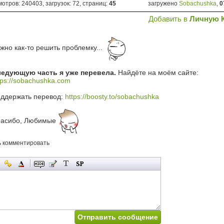
отров: 240403, загрузок: 72, страниц:
45
загружено
Sobachushka
,
0
Добавить в
Личную 
жно как-то решить проблемку...
едующую часть я уже перевела.
Найдёте на моём сайте:
tps://sobachushka.com
ддержать перевод:
https://boosty.to/sobachushka
асибо, Любимые
ь комментировать