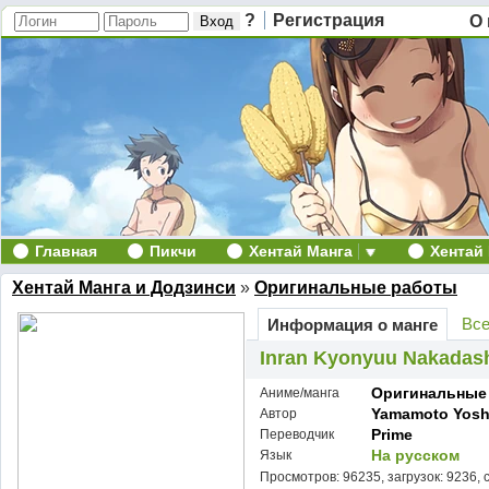
?
Регистрация
О 
Главная
Пикчи
Хентай Манга
Хентай
Хентай Манга и Додзинси
»
Оригинальные работы
Все
Информация о манге
Inran Kyonyuu Nakadashi
Оригинальные
Аниме/манга
Yamamoto Yosh
Автор
Prime
Переводчик
На русском
Язык
Просмотров: 96235, загрузок: 9236, 