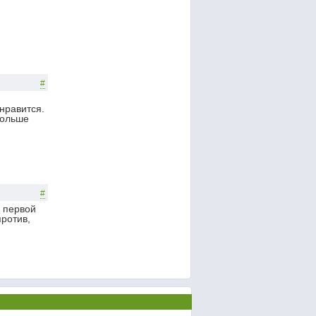
#
 нравится.
больше
#
и первой
против,