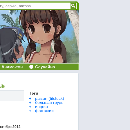
Аниме-тян
Случайно
айн
Тэги
+
-
paizuri (titsfuck)
+
-
большая грудь
+
-
инцест
+
-
фантазии
октября 2012