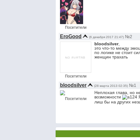
Посетители
EroGood
№2
(6 декабря 2017 21:47)
bloodsilver
,
это что-то между эмо
по логике не стоит с
женщин трахать
Посетители
bloodsilver
№1
(28 марта 2013 02:35)
Неплохая глава, но н
возможности
Я
Посетители
лиш бы на других не