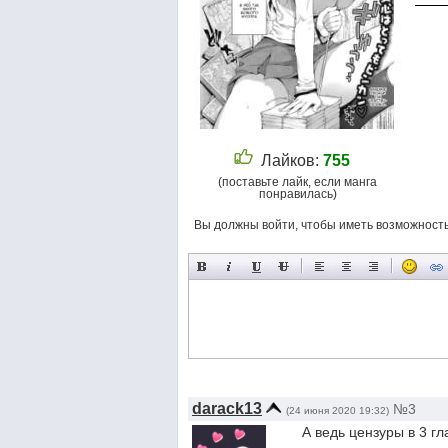
Лайков:
755
(поставьте лайк, если манга
понравилась)
Вы должны войти, чтобы иметь возможност
darack13
№3
(24 июня 2020 19:32)
А ведь цензуры в 3 г