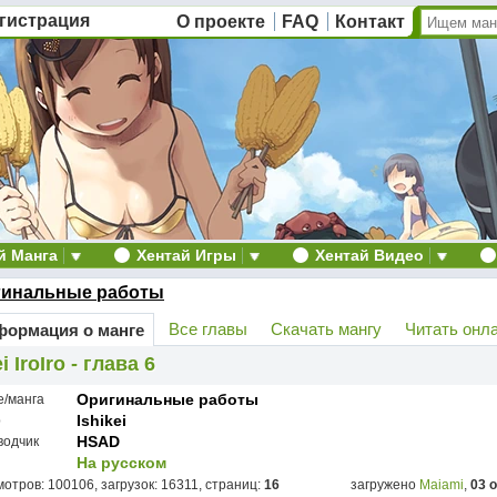
гистрация
О проекте
FAQ
Контакт
й Манга
Хентай Игры
Хентай Видео
гинальные работы
Все главы
Скачать мангу
Читать онл
ормация о манге
i IroIro - глава 6
Оригинальные работы
е/манга
Ishikei
р
HSAD
водчик
На русском
отров: 100106, загрузок: 16311, страниц:
16
загружено
Maiami
,
03 