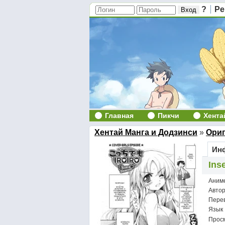
?
Ре
Главная
Пикчи
Хента
Хентай Манга и Додзинси
»
Ори
Инф
Inse
Аним
Авто
Пере
Язык
Просм