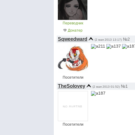
Переводчик
💚
Донатер
Sqweedward
№2
(2 мая 2013 13:17)
Посетители
TheSolovey
№1
(2 мая 2013 01:52)
Посетители