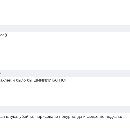
ла((
7
нтаклей и было бы ШИИИИИКАРНО!
вая штука. убойно. нарисовано недурно, да и сюжет не подкачал.