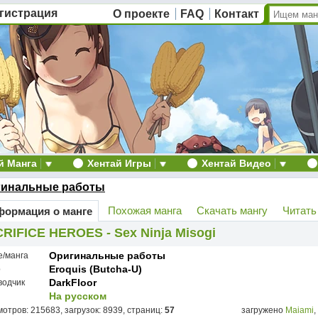
гистрация
О проекте
FAQ
Контакт
й Манга
Хентай Игры
Хентай Видео
гинальные работы
Похожая манга
Скачать мангу
Читать
ормация о манге
RIFICE HEROES - Sex Ninja Misogi
Оригинальные работы
е/манга
Eroquis (Butcha-U)
р
DarkFloor
водчик
На русском
отров: 215683, загрузок: 8939, страниц:
57
загружено
Maiami
,