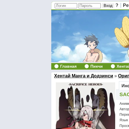
?
Ре
Главная
Пикчи
Хента
Хентай Манга и Додзинси
»
Ори
Инф
SAC
Аним
Авто
Пере
Язык
Просм