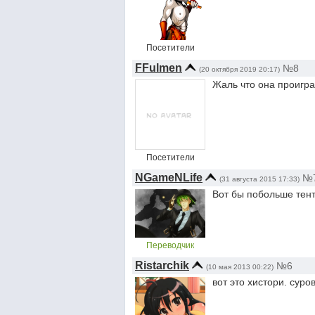
Посетители
FFulmen
№8
(20 октября 2019 20:17)
Жаль что она проигра
Посетители
NGameNLife
№
(31 августа 2015 17:33)
Вот бы побольше те
Переводчик
Ristarchik
№6
(10 мая 2013 00:22)
вот это хистори. суро