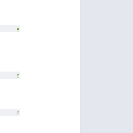
#
#
#