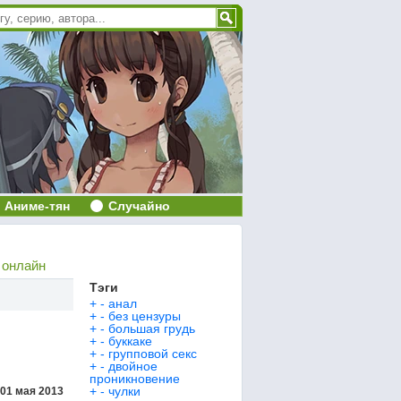
Аниме-тян
Случайно
 онлайн
Тэги
+
-
анал
+
-
без цензуры
+
-
большая грудь
+
-
буккаке
+
-
групповой секс
+
-
двойное
проникновение
+
-
чулки
01 мая 2013