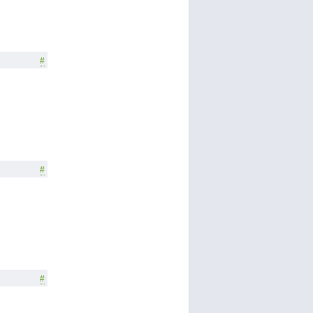
#
#
#