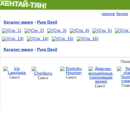
ХЕНТАЙ-ТЯН!
черное
белое
Каталог манги
Pure Devil
Каталог манги
Pure Devil
Похо
Сингл
Сингл
Сингл
Глав
Сингл