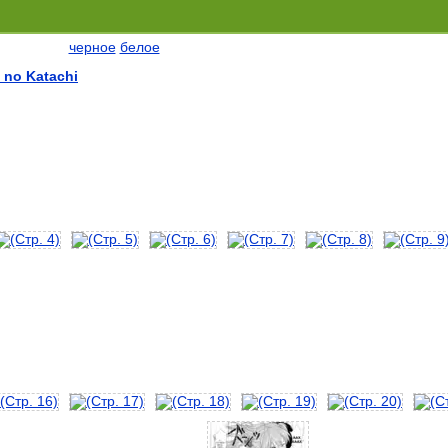
черное
белое
 no Katachi