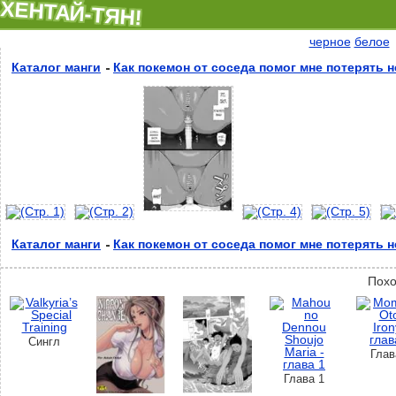
ХЕНТАЙ-ТЯН!
черное
белое
Каталог манги
Как покемон от соседа помог мне потерять 
Каталог манги
Как покемон от соседа помог мне потерять 
Похо
Сингл
Глав
Глава 1