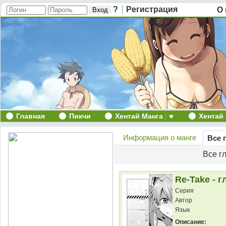
?
Регистрация
О 
Главная
Пикчи
Хентай Манга
Хентай
Информация о манге
Все 
Все г
Re-Take - г
Серия
Автор
Язык
Описание: