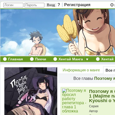
?
Регистрация
О 
Главная
Пикчи
Хентай Манга
Хентай
Информация о манге
Все 
Все главы
Поэтому я
Поэтому я 
1 (Majime n
Kyoushi o 
Серия
Автор