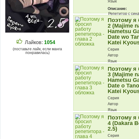
Язык
Описание:
Репетитор с синд
Совершенно нереа
Поэтому я 
2 (Majime n
Hametsu Ga
Date wo Ta
Katei Kyous
Лайков:
1054
(поставьте лайк, если манга
Серия
понравилась)
Автор
Язык
Поэтому я 
Описание:
3 (Majime n
Hametsu Ga
Date o Tan
Katei Kyous
Серия
Автор
Язык
Поэтому я 
Описание:
4 (Dakara B
2.5)
Серия