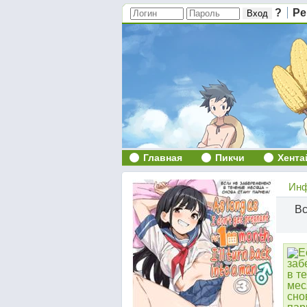
?
Ре
Главная
Пикчи
Хента
Инф
Вс