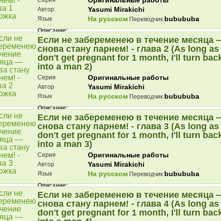
Оригинальные работы
Серия
Yasumi Mirakichi
Автор
На русском
bubububa
Язык
Переводчик
Описание:
Если не забеременею в течение месяца 
Преимущества:1. Есть послесловие автора2. Автор просит об
отзывах3. Автор активен сейчас (третья глава этой манги
снова стану парнем! - глава 2 (As long as 
вышла в 2025)4. Кажется, его перевод...
don't get pregnant for 1 month, I'll turn bac
into a man 2)
Оригинальные работы
Серия
Yasumi Mirakichi
Автор
На русском
bubububa
Язык
Переводчик
Описание:
Если не забеременею в течение месяца 
Продолжение!Если вам понравится, обязательно поставьте
плюсик, а если очень понравится - отправьте автору
снова стану парнем! - глава 3 (As long as 
анонимный отзыв по QR-коду на предпоследней ...
don't get pregnant for 1 month, I'll turn bac
into a man 3)
Оригинальные работы
Серия
Yasumi Mirakichi
Автор
На русском
bubububa
Язык
Переводчик
Описание:
Если не забеременею в течение месяца 
Ну вы знаете
снова стану парнем! - глава 4 (As long as 
don't get pregnant for 1 month, I'll turn bac