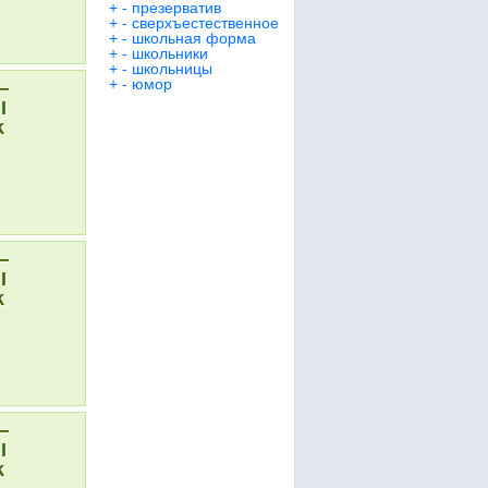
+
-
презерватив
+
-
сверхъестественное
+
-
школьная форма
+
-
школьники
+
-
школьницы
+
-
юмор
—
I
k
—
I
k
—
I
k