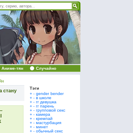
Аниме-тян
Случайно
йн
Тэги
а стану
+
-
gender bender
+
-
в школе
+
-
гг девушка
+
-
гг парень
—
+
-
групповой секс
+
-
камера
I
+
-
кремпай
k
+
-
мастурбация
+
-
минет
+
-
обычный секс