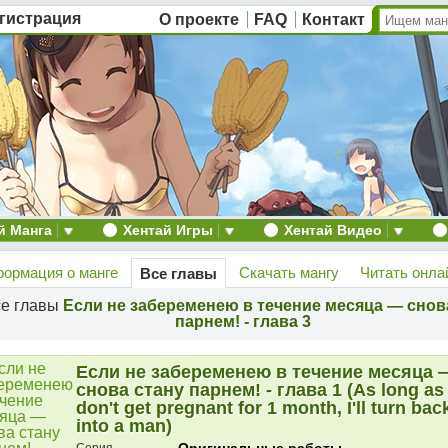
гистрация
О проекте
FAQ
Контакт
й Манга
Хентай Игры
Хентай Видео
ормация о манге
Скачать мангу
Читать онла
Все главы
е главы
Если не забеременею в течение месяца — снов
парнем! - глава 3
Если не забеременею в течение месяца 
снова стану парнем! - глава 1 (As long as 
don't get pregnant for 1 month, I'll turn bac
into a man)