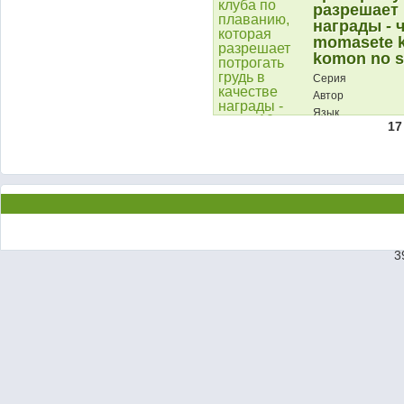
разрешает 
награды - 
momasete k
komon no s
Серия
Автор
Язык
17
Описание:
3