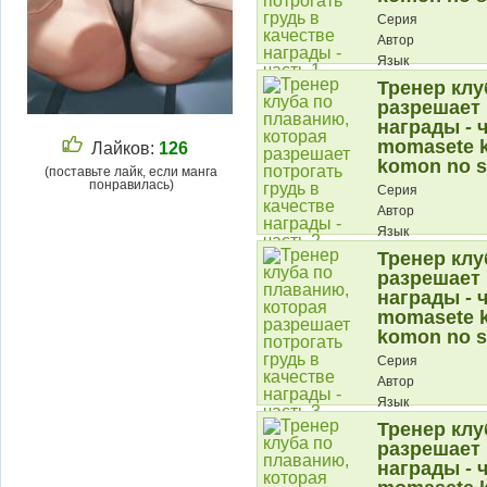
Серия
Автор
Язык
Тренер клу
Описание:
разрешает 
награды - ч
momasete k
Лайков:
126
komon no s
(поставьте лайк, если манга
понравилась)
Серия
Автор
Язык
Тренер клу
Описание:
разрешает 
награды - ч
momasete k
komon no s
Серия
Автор
Язык
Тренер клу
Описание:
разрешает 
награды - ч