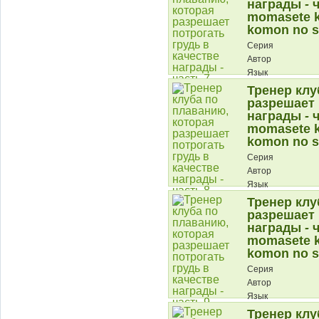
награды - ч
momasete k
komon no s
Серия
Автор
Язык
Тренер клу
Описание:
разрешает 
награды - ч
momasete k
komon no s
Серия
Автор
Язык
Тренер клу
Описание:
разрешает 
награды - ч
momasete k
komon no s
Серия
Автор
Язык
Тренер клу
Описание: