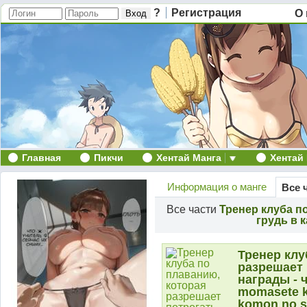
?
Регистрация
О 
Главная
Пикчи
Хентай Манга
Хентай
Информация о манге
Все 
Все части
Тренер клуба п
грудь в к
Тренер клу
разрешает 
награды - ч
momasete k
komon no s