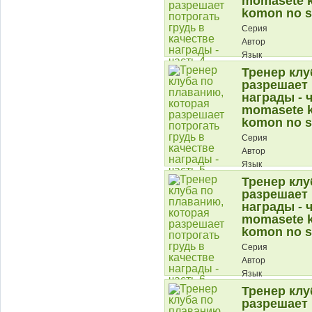
momasete k
komon no s
Серия
Автор
Язык
Тренер клу
Описание:
разрешает 
награды - ч
momasete k
komon no s
Серия
Автор
Язык
Тренер клу
Описание:
разрешает 
награды - ч
momasete k
komon no s
Серия
Автор
Язык
Тренер клу
Описание:
разрешает 