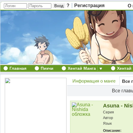
?
Регистрация
О 
Главная
Пикчи
Хентай Манга
Хентай
Информация о манге
Все 
Все гла
Asuna - Nis
Серия
Автор
Язык
Описание: