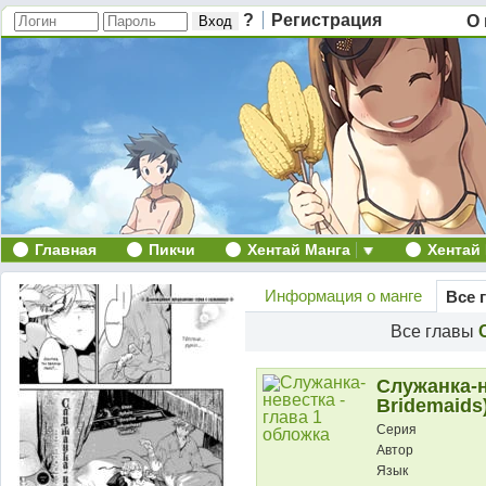
?
Регистрация
О 
Главная
Пикчи
Хентай Манга
Хентай
Информация о манге
Все 
Все главы
Служанка-н
Bridemaids
Серия
Автор
Язык