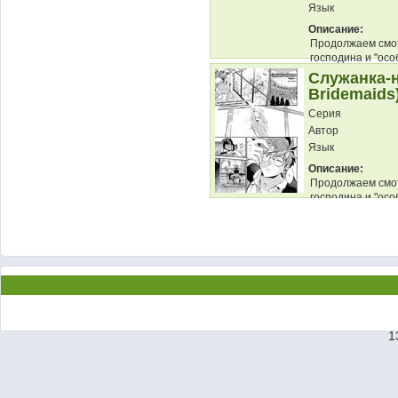
Язык
Описание:
Продолжаем смот
господина и "осо
разбираются в пр
Служанка-н
Bridemaids
Серия
Автор
Язык
Описание:
Продолжаем смот
господина и "осо
кульминации......
1