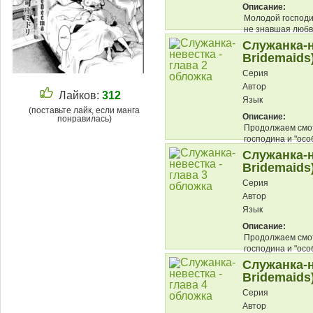
Описание:
Молодой господи
не знавшая любви
Служанка-н
Bridemaids
Серия
Автор
Лайков:
312
Язык
(поставьте лайк, если манга
Описание:
понравилась)
Продолжаем смот
господина и "осо
Служанка-н
Bridemaids
Серия
Автор
Язык
Описание:
Продолжаем смот
господина и "осо
служанки......
Служанка-н
Bridemaids
Серия
Автор