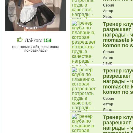
Серия
Автор
Язык
Тренер клу
Описание:
разрешает 
награды - ч
momasete k
Лайков:
154
komon no s
(поставьте лайк, если манга
понравилась)
Серия
Автор
Язык
Тренер клу
Описание:
разрешает 
награды - ч
momasete k
komon no s
Серия
Автор
Язык
Тренер клу
Описание:
разрешает 
награды - ч