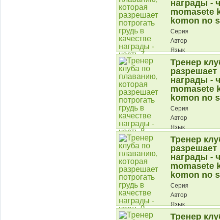
награды - ч
momasete k
komon no s
Серия
Автор
Язык
Тренер клу
Описание:
разрешает 
награды - ч
momasete k
komon no s
Серия
Автор
Язык
Тренер клу
Описание:
разрешает 
награды - ч
momasete k
komon no s
Серия
Автор
Язык
Тренер клу
Описание: