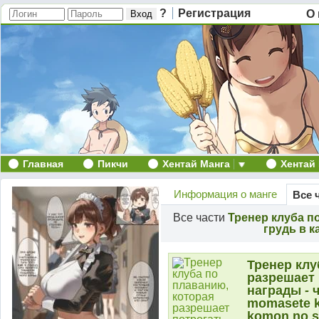
?
Регистрация
О 
Главная
Пикчи
Хентай Манга
Хентай
Информация о манге
Все 
Все части
Тренер клуба п
грудь в к
Тренер клу
разрешает 
награды - ч
momasete k
komon no s