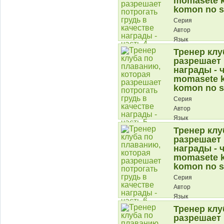
momasete k
komon no s
Серия
Автор
Язык
Тренер клу
Описание:
разрешает 
награды - ч
momasete k
komon no s
Серия
Автор
Язык
Тренер клу
Описание:
разрешает 
награды - ч
momasete k
komon no s
Серия
Автор
Язык
Тренер клу
Описание:
разрешает 