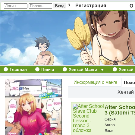
?
Регистрация
О 
Главная
Пикчи
Хентай Манга
Хентай
Информация о манге
Похо
Хентай
After Schoo
3 (Satomi 
Серия
Автор
Язык