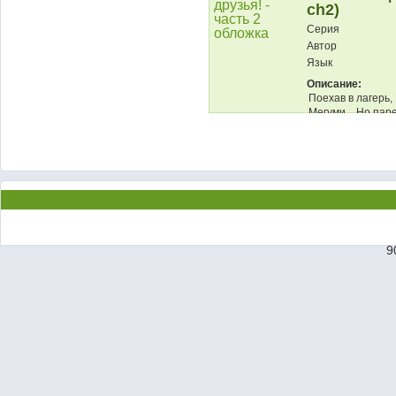
ch2)
Серия
Автор
Язык
Описание:
Поехав в лагерь
Мегуми... Но пар
очень настойчивой
9