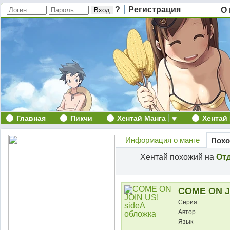
?
Регистрация
О 
Главная
Пикчи
Хентай Манга
Хентай
Информация о манге
Похо
Хентай похожий на
Отд
COME ON J
Серия
Автор
Язык