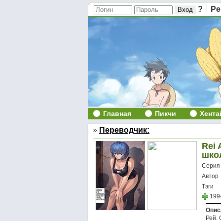
?
Ре
Главная
Пикчи
Хента
»
Переводчик:
Rei 
шко
Серия
Автор
Тэги
199
Опис
Рей. 