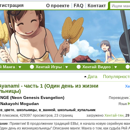
гистрация
О проекте
FAQ
Контакт
й Манга
Хентай Игры
Хентай Видео
Дата
Популярност
Ayanami - часть 1 (Один день из жизни
Хе
льницы)
NGE (Neon Genesis Evangelion)
Переводчик
Nakayohi Mogudan
Язык
,
,
,
в_цвете
школьницы
в_ванной
школьный_купальник
4 плюсиков, 429397 просмотров, 23 страниц
загружено
Хентай-тян
,
29
ание
: Приветик! В продолжении традиций ЕВЫ, я начала новую серийную ман
Один день из жизнишкольницы".Описание манги: Манга о том, как судьба Рей