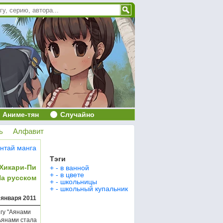
Аниме-тян
Случайно
ь
Алфавит
нтай манга
Тэги
Хикари-Пи
+
-
в ванной
+
-
в цвете
На русском
+
-
школьницы
+
-
школьный купальник
 января 2011
гу "Аянами
 Аянами стала