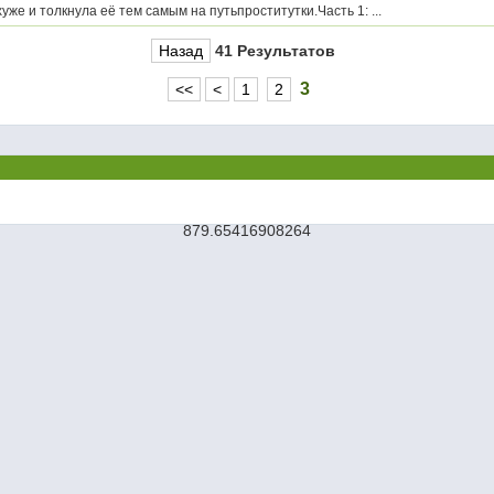
уже и толкнула её тем самым на путьпроститутки.Часть 1: ...
Назад
41 Результатов
3
<<
<
1
2
879.65416908264