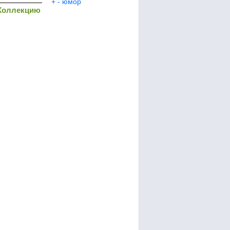
+
-
юмор
Коллекцию