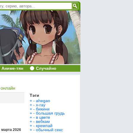
Аниме-тян
Случайно
 онлайн
Тэги
+
-
ahegao
+
-
x-ray
+
-
бикини
+
-
большая грудь
+
-
в цвете
+
-
вебкам
+
-
кремпай
+
-
обычный секс
 марта 2026