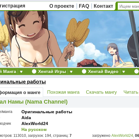
гистрация
О проекте
FAQ
Контакт
й Манга
Хентай Игры
Хентай Видео
гинальные работы
Похожая манга
Скачать мангу
Читать
ормация о манге
ал Намы (Nama Channel)
Оригинальные работы
е/манга
Aida
р
AlexWorld24
водчик
На русском
отров: 113010, загрузок: 194, страниц:
7
загружено
AlexWorld24
,
06