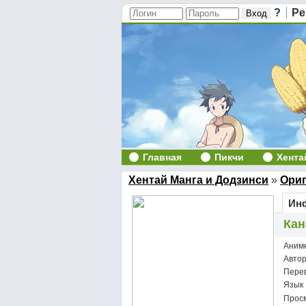
?
Ре
Главная
Пикчи
Хента
Хентай Манга и Додзинси
»
Ори
Инф
Кан
Аним
Авто
Пере
Язык
Просм