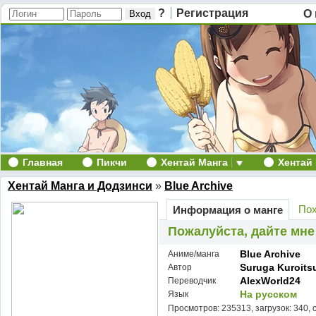
?
Регистрация
О 
Главная
Пикчи
Хентай Манга
Хентай
Хентай Манга и Додзинси
»
Blue Archive
Пох
Информация о манге
Пожалуйста, дайте мне
Blue Archive
Аниме/манга
Suruga Kuroits
Автор
AlexWorld24
Переводчик
На русском
Язык
Просмотров: 235313, загрузок: 340, 