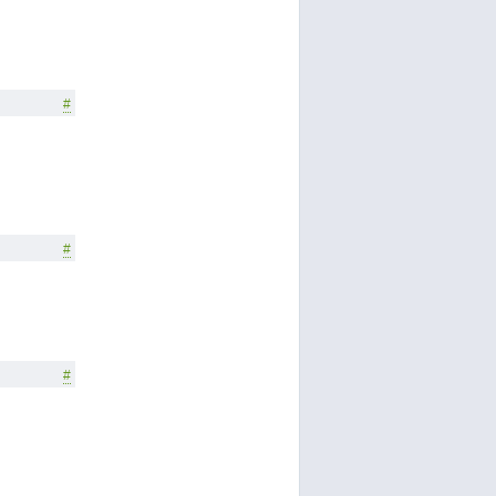
#
#
#