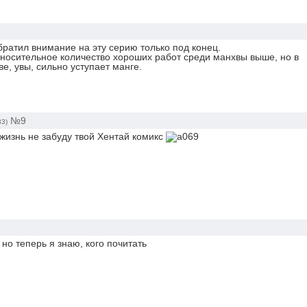
братил внимание на эту серию только под конец.
тносительное количество хороших работ среди манхвы выше, но в
е, увы, сильно уступает манге.
№9
33)
 жизнь не забуду твой Хентай комикс
, но теперь я знаю, кого почитать