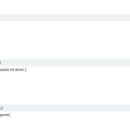
3
чшая из всех.)
№2
дняя(