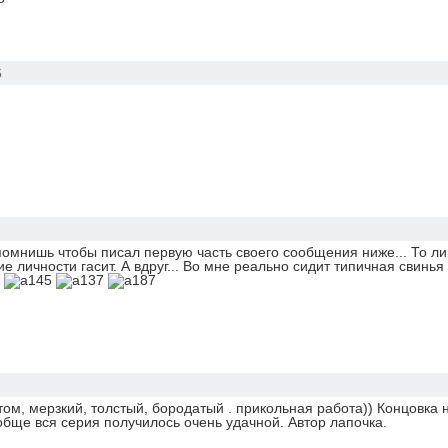
6
 помнишь чтобы писал первую часть своего сообщения ниже... То л
ие личности гасит. А вдруг... Во мне реально сидит типичная свинья
и
том, мерзкий, толстый, бородатый .
прикольная работа)) Концовка 
бще вся серия получилось очень удачной. Автор лапочка.