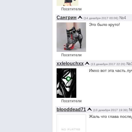
Посетители
Сангрин
№4
(14 декабря 2017 00:06)
Это было круто!
Посетители
xxlelouchxx
№
(13 декабря 2017 22:20)
Имхо вот эта часть лу
Посетители
blooddead71
(13 декабря 2017 19:39)
Жаль что глава после