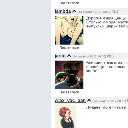
Посетители
lambda
№7
(14 декабря 2017 13:09)
Дорогие извращенцы и
Столько юмора, эроти
выпуклый шарик веб 
Посетители
jarito
№6
(14 декабря 2017 10:06)
Блииииин, как жаль ч
и вообще я довольно 
кон*а!
Посетители
Alax_vac_ban
(14 декабря 2017 00:22)
Лучшее что я читал и