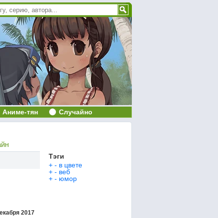
Аниме-тян
Случайно
айн
Тэги
+
-
в цвете
+
-
веб
+
-
юмор
екабря 2017