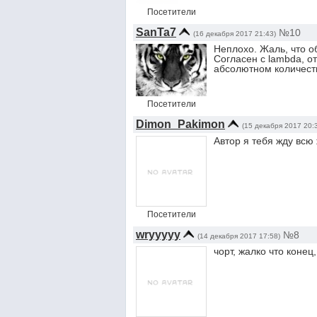
Посетители
SanTa7
№10
(16 декабря 2017 21:43)
Неплохо. Жаль, что о
Согласен с lambda, о
абсолютном количеств
Посетители
Dimon_Pakimon
(15 декабря 2017 20:
Автор я тебя жду всю
Посетители
wryyyyy
№8
(14 декабря 2017 17:58)
чорт, жалко что конец