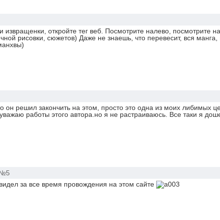
 извращенки, откройте тег веб. Посмотрите налево, посмотрите н
чной рисовки, сюжетов) Даже не знаешь, что перевесит, вся манга, 
манхвы)
то он решил закончить на этом, просто это одна из моих либимых ц
уважаю работы этого автора.но я не растраиваюсь. Все таки я дош
№5
 видел за все время провождения на этом сайте