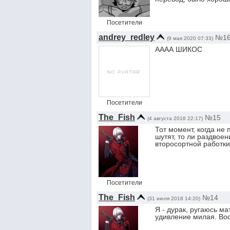
Посетители
andrey_redley
№1
(9 мая 2020 07:33)
АААА ШИКОС
Посетители
The_Fish
№15
(4 августа 2018 22:17)
Тот момент, когда не
шутят, то ли раздвоен
второсортной работк
Посетители
The_Fish
№14
(31 июля 2018 14:20)
Я - дурак, ругаюсь ма
удивление милая. Воо