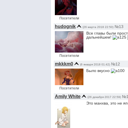
Посетители
hudognik
№13
(26 марта 2018 22:50)
Все главы были прост
дальнейшем!
Посетители
mkkkm0
№12
(6 января 2018 01:42)
Было вкусно
Посетители
Amily White
№1
(26 декабря 2017 22:59)
Это манхва, это не я