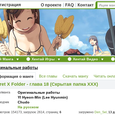
гистрация
О проекте
FAQ
Контакт
й Манга
Хентай Игры
Хентай Видео
гинальные работы
Все главы
Скачать мангу
Читать онл
ормация о манге
ret X Folder - глава 18 (Скрытая папка ХХХ)
Оригинальные работы
е/манга
YI Hyeon-Min (Lee Hyunmin)
р
Chudo
водчик
На русском
отров: 154173, загрузок: 2614, страниц:
6
загружено
Den_Sel
,
13 д