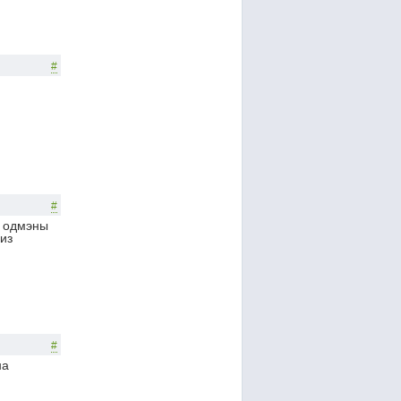
#
#
и одмэны
 из
#
на