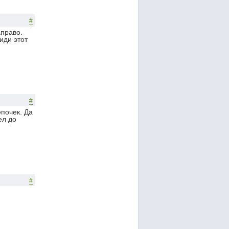
#
аправо.
иди этот
#
епочек. Да
ел до
#