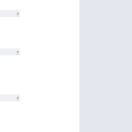
#
#
#