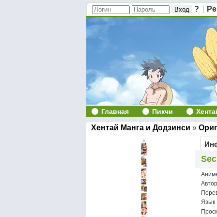
?
Ре
Главная
Пикчи
Хента
Хентай Манга и Додзинси
»
Ори
Инф
Sec
Аним
Авто
Пере
Язык
Просм