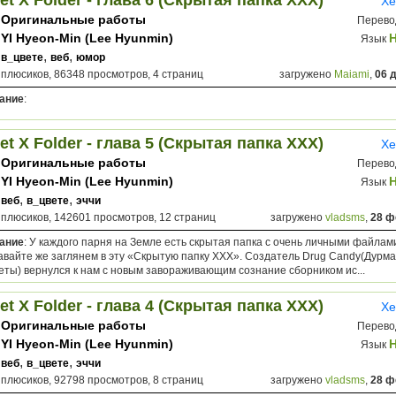
et X Folder - глава 6 (Скрытая папка ХХХ)
Хе
Оригинальные работы
Перево
YI Hyeon-Min (Lee Hyunmin)
Язык
,
,
в_цвете
веб
юмор
 плюсиков, 86348 просмотров, 4 страниц
загружено
Maiami
,
06 
ание
:
et X Folder - глава 5 (Скрытая папка ХХХ)
Хе
Оригинальные работы
Перево
YI Hyeon-Min (Lee Hyunmin)
Язык
,
,
веб
в_цвете
эччи
 плюсиков, 142601 просмотров, 12 страниц
загружено
vladsms
,
28 ф
ание
: У каждого парня на Земле есть скрытая папка с очень личными файлами
давайте же заглянем в эту «Скрытую папку ХХХ». Создатель Drug Candy(Дур
еты) вернулся к нам с новым завораживающим сознание сборником ис...
et X Folder - глава 4 (Скрытая папка ХХХ)
Хе
Оригинальные работы
Перево
YI Hyeon-Min (Lee Hyunmin)
Язык
,
,
веб
в_цвете
эччи
 плюсиков, 92798 просмотров, 8 страниц
загружено
vladsms
,
28 ф