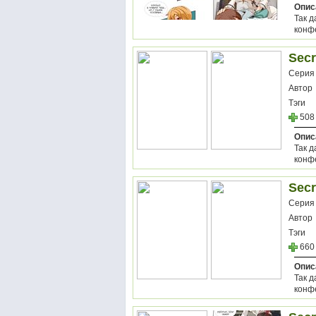
Опис
Так 
конф
Secr
Серия
Автор
Тэги
508
Опис
Так 
конф
Secr
Серия
Автор
Тэги
660
Опис
Так 
конф