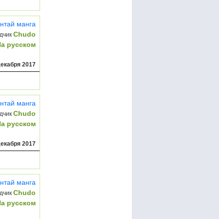
нтай манга
Chudo
дчик
На русском
декабря 2017
нтай манга
Chudo
дчик
На русском
декабря 2017
нтай манга
Chudo
дчик
На русском