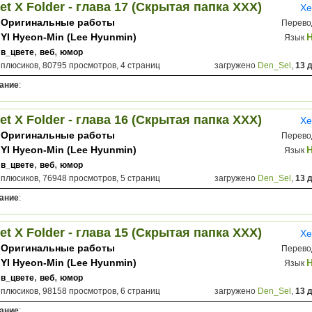
et X Folder - глава 17 (Скрытая папка ХХХ)
Хе
Оригинальные работы
Перево
YI Hyeon-Min (Lee Hyunmin)
Язык
,
,
в_цвете
веб
юмор
 плюсиков, 80795 просмотров, 4 страниц
загружено
Den_Sel
,
13 
ание
:
et X Folder - глава 16 (Скрытая папка ХХХ)
Хе
Оригинальные работы
Перево
YI Hyeon-Min (Lee Hyunmin)
Язык
,
,
в_цвете
веб
юмор
 плюсиков, 76948 просмотров, 5 страниц
загружено
Den_Sel
,
13 
ание
:
et X Folder - глава 15 (Скрытая папка ХХХ)
Хе
Оригинальные работы
Перево
YI Hyeon-Min (Lee Hyunmin)
Язык
,
,
в_цвете
веб
юмор
 плюсиков, 98158 просмотров, 6 страниц
загружено
Den_Sel
,
13 
ание
: