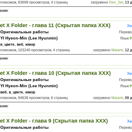
 плюсиков, 83699 просмотров, 4 страниц
загружено
Den_Sel
,
13 
ание
:
et X Folder - глава 11 (Скрытая папка ХХХ)
Хе
Оригинальные работы
Перево
YI Hyeon-Min (Lee Hyunmin)
Язык
,
,
в_цвете
веб
юмор
 плюсиков, 103240 просмотров, 4 страниц
загружено
Maiami
,
12 
ание
:
et X Folder - глава 10 (Скрытая папка ХХХ)
Хе
Оригинальные работы
Перево
YI Hyeon-Min (Lee Hyunmin)
Язык
,
,
веб
в_цвете
юмор
 плюсиков, 94638 просмотров, 6 страниц
загружено
Maiami
,
08 
ание
:
et X Folder - глава 9 (Скрытая папка ХХХ)
Хе
Оригинальные работы
Перево