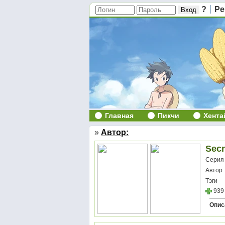
?
Ре
Главная
Пикчи
Хента
»
Автор:
Secr
Серия
Автор
Тэги
939
Опис