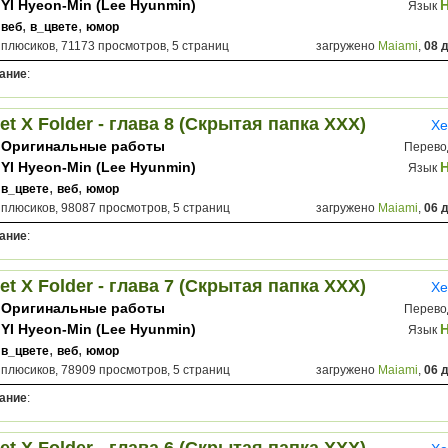
YI Hyeon-Min (Lee Hyunmin)
Язык
,
,
веб
в_цвете
юмор
 плюсиков, 71173 просмотров, 5 страниц
загружено
Maiami
,
08 
ание
:
et X Folder - глава 8 (Скрытая папка ХХХ)
Хе
Оригинальные работы
Перево
YI Hyeon-Min (Lee Hyunmin)
Язык
,
,
в_цвете
веб
юмор
 плюсиков, 98087 просмотров, 5 страниц
загружено
Maiami
,
06 
ание
:
et X Folder - глава 7 (Скрытая папка ХХХ)
Хе
Оригинальные работы
Перево
YI Hyeon-Min (Lee Hyunmin)
Язык
,
,
в_цвете
веб
юмор
 плюсиков, 78909 просмотров, 5 страниц
загружено
Maiami
,
06 
ание
: