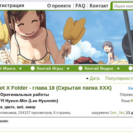
гистрация
О проекте
FAQ
Контакт
й Манга
Хентай Игры
Хентай Видео
Дата
Популярност
et X Folder - глава 18 (Скрытая папка ХХХ)
Хе
Оригинальные работы
Перево
YI Hyeon-Min (Lee Hyunmin)
Язык
,
,
в_цвете
веб
юмор
 плюсиков, 154157 просмотров, 6 страниц
загружено
Den_Sel
,
13 
ание
: