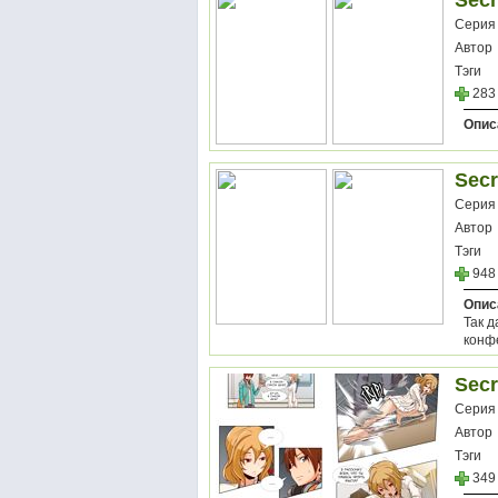
Secr
Серия
Автор
Тэги
283
Опис
Secr
Серия
Автор
Тэги
948
Опис
Так 
конф
Secr
Серия
Автор
Тэги
349