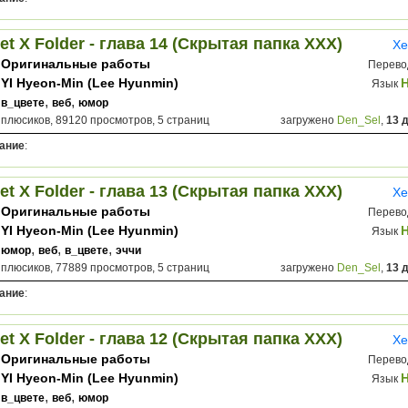
et X Folder - глава 14 (Скрытая папка ХХХ)
Хе
Оригинальные работы
Перево
YI Hyeon-Min (Lee Hyunmin)
Язык
,
,
в_цвете
веб
юмор
 плюсиков, 89120 просмотров, 5 страниц
загружено
Den_Sel
,
13 
ание
:
et X Folder - глава 13 (Скрытая папка ХХХ)
Хе
Оригинальные работы
Перево
YI Hyeon-Min (Lee Hyunmin)
Язык
,
,
,
юмор
веб
в_цвете
эччи
 плюсиков, 77889 просмотров, 5 страниц
загружено
Den_Sel
,
13 
ание
:
et X Folder - глава 12 (Скрытая папка ХХХ)
Хе
Оригинальные работы
Перево
YI Hyeon-Min (Lee Hyunmin)
Язык
,
,
в_цвете
веб
юмор