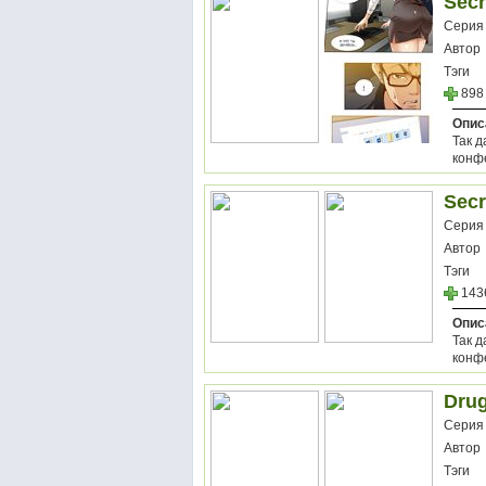
Secr
Серия
Автор
Тэги
898
Опис
Так 
конф
Secr
Серия
Автор
Тэги
143
Опис
Так 
конф
Dru
Серия
Автор
Тэги