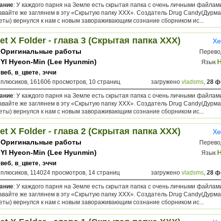
ание
: У каждого парня на Земле есть скрытая папка с очень личными файлами
давайте же заглянем в эту «Скрытую папку ХХХ». Создатель Drug Candy(Дур
еты) вернулся к нам с новым завораживающим сознание сборником ис...
et X Folder - глава 3 (Скрытая папка ХХХ)
Хе
Оригинальные работы
Перево
YI Hyeon-Min (Lee Hyunmin)
Язык
,
,
веб
в_цвете
эччи
 плюсиков, 161606 просмотров, 10 страниц
загружено
vladsms
,
28 ф
ание
: У каждого парня на Земле есть скрытая папка с очень личными файлами
давайте же заглянем в эту «Скрытую папку ХХХ». Создатель Drug Candy(Дур
еты) вернулся к нам с новым завораживающим сознание сборником ис...
et X Folder - глава 2 (Скрытая папка ХХХ)
Хе
Оригинальные работы
Перево
YI Hyeon-Min (Lee Hyunmin)
Язык
,
,
веб
в_цвете
эччи
 плюсиков, 114024 просмотров, 14 страниц
загружено
vladsms
,
28 ф
ание
: У каждого парня на Земле есть скрытая папка с очень личными файлами
давайте же заглянем в эту «Скрытую папку ХХХ». Создатель Drug Candy(Дур
еты) вернулся к нам с новым завораживающим сознание сборником ис...