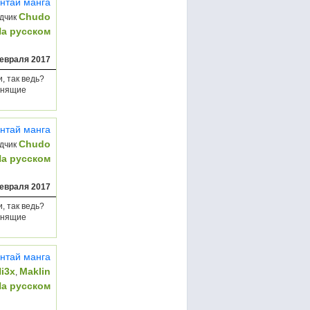
нтай манга
Chudo
дчик
На русском
евраля 2017
, так ведь?
манящие
нтай манга
Chudo
дчик
На русском
евраля 2017
, так ведь?
манящие
нтай манга
i3x
Maklin
,
На русском