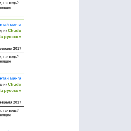
, так ведь?
манящие
нтай манга
Chudo
дчик
На русском
евраля 2017
, так ведь?
манящие
нтай манга
Chudo
дчик
На русском
евраля 2017
, так ведь?
манящие