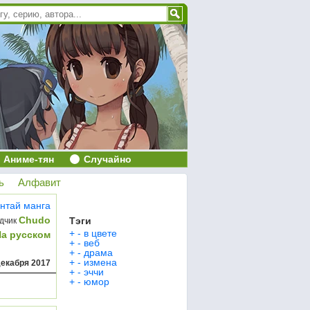
Аниме-тян
Случайно
ь
Алфавит
нтай манга
Chudo
Тэги
дчик
+
-
в цвете
На русском
+
-
веб
+
-
драма
+
-
измена
декабря 2017
+
-
эччи
+
-
юмор