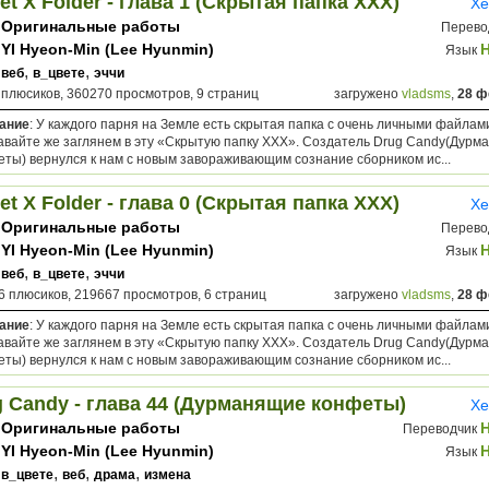
et X Folder - глава 1 (Скрытая папка ХХХ)
Хе
Оригинальные работы
Перево
YI Hyeon-Min (Lee Hyunmin)
Язык
,
,
веб
в_цвете
эччи
 плюсиков, 360270 просмотров, 9 страниц
загружено
vladsms
,
28 ф
ание
: У каждого парня на Земле есть скрытая папка с очень личными файлами
давайте же заглянем в эту «Скрытую папку ХХХ». Создатель Drug Candy(Дур
еты) вернулся к нам с новым завораживающим сознание сборником ис...
et X Folder - глава 0 (Скрытая папка ХХХ)
Хе
Оригинальные работы
Перево
YI Hyeon-Min (Lee Hyunmin)
Язык
,
,
веб
в_цвете
эччи
6 плюсиков, 219667 просмотров, 6 страниц
загружено
vladsms
,
28 ф
ание
: У каждого парня на Земле есть скрытая папка с очень личными файлами
давайте же заглянем в эту «Скрытую папку ХХХ». Создатель Drug Candy(Дур
еты) вернулся к нам с новым завораживающим сознание сборником ис...
g Candy - глава 44 (Дурманящие конфеты)
Хе
Оригинальные работы
H
Переводчик
YI Hyeon-Min (Lee Hyunmin)
Язык
,
,
,
в_цвете
веб
драма
измена