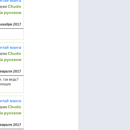
нтай манга
Chudo
дчик
На русском
декабря 2017
нтай манга
Chudo
дчик
На русском
евраля 2017
, так ведь?
манящие
нтай манга
Chudo
дчик
На русском
евраля 2017