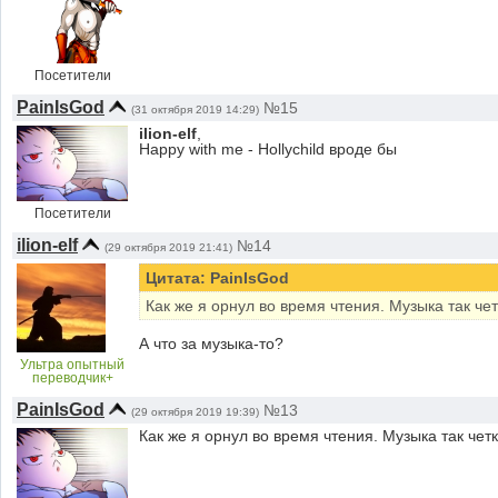
Посетители
PainIsGod
№15
(31 октября 2019 14:29)
ilion-elf
,
Happy with me - Hollychild вроде бы
Посетители
ilion-elf
№14
(29 октября 2019 21:41)
Цитата: PainIsGod
Как же я орнул во время чтения. Музыка так че
А что за музыка-то?
Ультра опытный
переводчик+
PainIsGod
№13
(29 октября 2019 19:39)
Как же я орнул во время чтения. Музыка так че