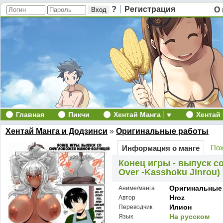
?
Регистрация
О 
Главная
Пикчи
Хентай Манга
Хентай
Хентай Манга и Додзинси
»
Оригинальные работы
Пох
Информация о манге
Конец игры - выпуск с
Over -Kasshoku Jinrou)
Оригинальные
Аниме/манга
Hroz
Автор
Илион
Переводчик
На русском
Язык