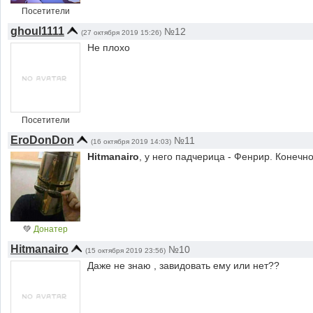
Посетители
ghoul1111
№12
(27 октября 2019 15:26)
Не плохо
Посетители
EroDonDon
№11
(16 октября 2019 14:03)
Hitmanairo
, у него падчерица - Фенрир. Конечно
💚
Донатер
Hitmanairo
№10
(15 октября 2019 23:56)
Даже не знаю , завидовать ему или нет??