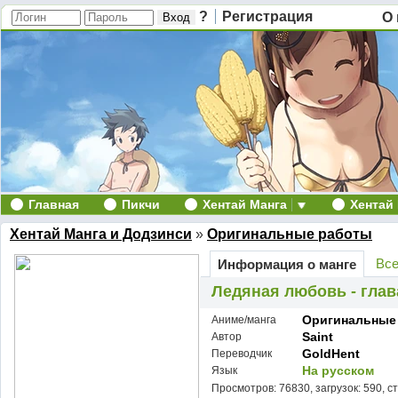
?
Регистрация
О 
Главная
Пикчи
Хентай Манга
Хентай
Хентай Манга и Додзинси
»
Оригинальные работы
Все
Информация о манге
Ледяная любовь - глава
Оригинальные
Аниме/манга
Saint
Автор
GoldHent
Переводчик
На русском
Язык
Просмотров: 76830, загрузок: 590, с