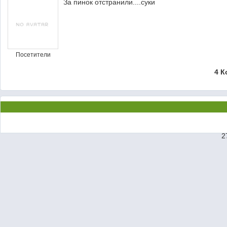
За пинок отстранили....cyки
Посетители
4 К
2