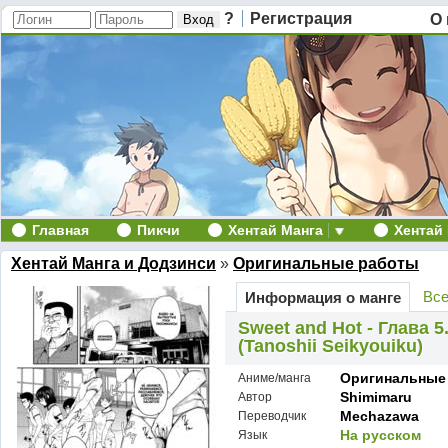
?
Регистрация
О 
Главная
Пикчи
Хентай Манга
Хентай
Хентай Манга и Додзинси
»
Оригинальные работы
Все
Информация о манге
Sweet and Hot - Глава 
(Tanoshii Seikyouiku)
Оригинальные
Аниме/манга
Shimimaru
Автор
Mechazawa
Переводчик
На русском
Язык