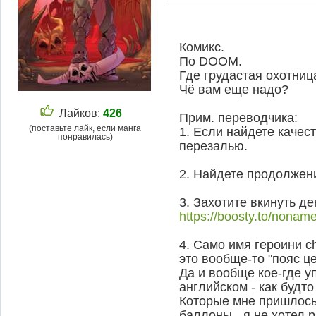
Комикс.
По DOOM.
Где грудастая охотни
Чё вам еще надо?
Лайков:
426
Прим. переводчика:
(поставьте лайк, если манга
1. Если найдете качест
понравилась)
перезалью.
2. Найдете продолжение
3. Захотите вкинуть де
https://boosty.to/nonam
4. Само имя героини chas
это вообще-то "пояс це
Да и вообще кое-где 
английском - как будто
Которые мне пришлось 
баллоны - я не хотел 