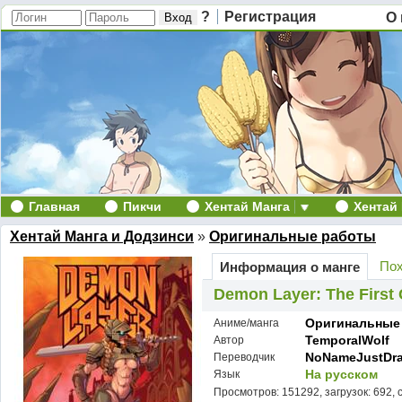
?
Регистрация
О 
Главная
Пикчи
Хентай Манга
Хентай
Хентай Манга и Додзинси
»
Оригинальные работы
Пох
Информация о манге
Demon Layer: The First
Оригинальные
Аниме/манга
TemporalWolf
Автор
NoNameJustDr
Переводчик
На русском
Язык
Просмотров: 151292, загрузок: 692, 