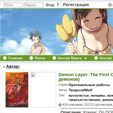
?
Регистрация
О 
Главная
Пикчи
Хентай Манга
Хентай
»
Автор:
Demon Layer: The First 
демонов)
Оригинальные работы
Серия
TemporalWolf
Автор
,
Тэги
мускулистые_женщины
муж
,
сверхъестественное
демон
426 плюсиков, 151211 просмотров,
Описание
: Комикс.По DO