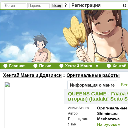
?
Регистрация
О 
Главная
Пикчи
Хентай Манга
Хентай
Хентай Манга и Додзинси
»
Оригинальные работы
Все
Информация о манге
QUEENS GAME - Глава 9
вторая) (Itadaki! Seito 
Оригинальные
Аниме/манга
Shimimaru
Автор
Mechazawa
Переводчик
На русском
Язык