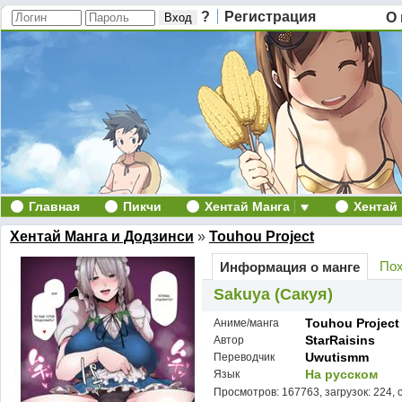
?
Регистрация
О 
Главная
Пикчи
Хентай Манга
Хентай
Хентай Манга и Додзинси
»
Touhou Project
Пох
Информация о манге
Sakuya (Сакуя)
Touhou Project
Аниме/манга
StarRaisins
Автор
Uwutismm
Переводчик
На русском
Язык
Просмотров: 167763, загрузок: 224, 