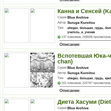
Канна и Cенсей (Ka
Blue Archive
Серия
Suruga Kuroitsu
Автор
,
,
Тэги
ahegao
большая_грудь
бол
учитель_и_ученик
137 плюсиков, 249006 просмотров,
Описание
:
Вспотевшая Юка-ча
chan)
Blue Archive
Серия
Suruga Kuroitsu
Автор
,
,
Тэги
ahegao
большая_грудь
кре
101 плюсиков, 220787 просмотров,
Описание
:
Диета Хасуми (Die
Blue Archive
Серия