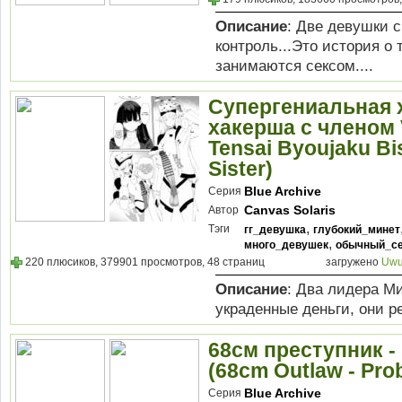
Описание
: Две девушки 
контроль...Это история о
занимаются сексом....
Супергениальная 
хакерша с членом 
Tensai Byoujaku Bi
Sister)
Blue Archive
Серия
Canvas Solaris
Автор
,
Тэги
гг_девушка
глубокий_минет
,
много_девушек
обычный_с
220 плюсиков, 379901 просмотров, 48 страниц
загружено
Uwu
Описание
: Два лидера М
украденные деньги, они р
68см преступник -
(68cm Outlaw - Pro
Blue Archive
Серия