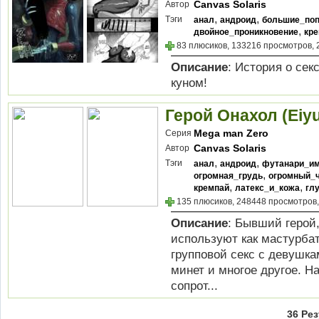
Canvas Solaris
Автор
,
,
Тэги
анал
андроид
большие_поп
,
двойное_проникновение
кр
83 плюсиков, 133216 просмотров, 
Описание
: История о се
куном!
Герой Онахол (Eiy
Mega man Zero
Серия
Canvas Solaris
Автор
,
,
Тэги
анал
андроид
футанари_им
,
огромная_грудь
огромный_
,
,
кремпай
латекс_и_кожа
гл
135 плюсиков, 248448 просмотров,
Описание
: Бывший герой,
используют как мастурбат
групповой секс с девушк
минет и многое другое. 
cопрот...
36 Ре