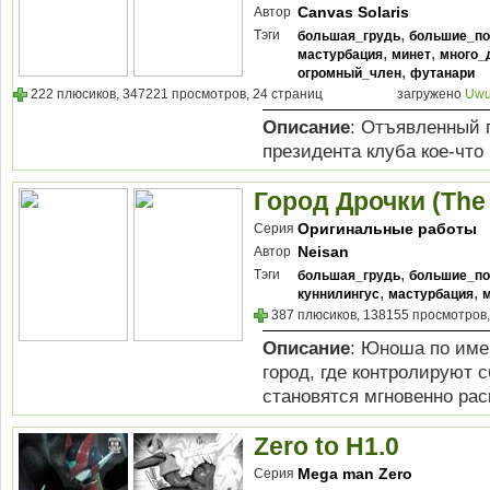
Canvas Solaris
Автор
,
Тэги
большая_грудь
большие_по
,
,
мастурбация
минет
много_
,
огромный_член
футанари
222 плюсиков, 347221 просмотров, 24 страниц
загружено
Uwu
Описание
: Отъявленный п
президента клуба кое-что
Город Дрочки (The 
Оригинальные работы
Серия
Neisan
Автор
,
Тэги
большая_грудь
большие_по
,
,
куннилингус
мастурбация
387 плюсиков, 138155 просмотров,
Описание
: Юноша по име
город, где контролируют 
становятся мгновенно рас
Zero to H1.0
Mega man Zero
Серия