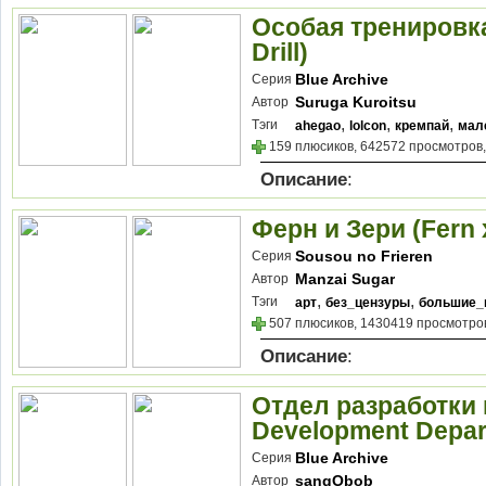
Особая тренировка
Drill)
Blue Archive
Серия
Suruga Kuroitsu
Автор
,
,
,
Тэги
ahegao
lolcon
кремпай
мал
159 плюсиков, 642572 просмотров,
Описание
:
Ферн и Зери (Fern x
Sousou no Frieren
Серия
Manzai Sugar
Автор
,
,
Тэги
арт
без_цензуры
большие_
507 плюсиков, 1430419 просмотров
Описание
:
Отдел разработки 
Development Depar
Blue Archive
Серия
sangObob
Автор