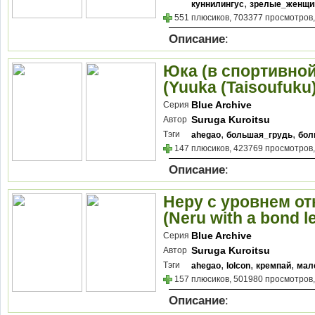
,
куннилингус
зрелые_женщ
551 плюсиков, 703377 просмотров,
Описание
:
Юка (в спортивной
(Yuuka (Taisoufuku)
Blue Archive
Серия
Suruga Kuroitsu
Автор
,
,
Тэги
ahegao
большая_грудь
бол
147 плюсиков, 423769 просмотров,
Описание
:
Неру с уровнем от
(Neru with a bond l
Blue Archive
Серия
Suruga Kuroitsu
Автор
,
,
,
Тэги
ahegao
lolcon
кремпай
мал
157 плюсиков, 501980 просмотров,
Описание
: