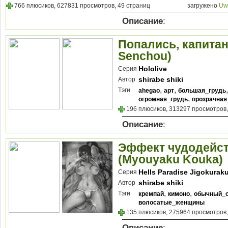
766 плюсиков, 627831 просмотров, 49 страниц
загружено
Uw
Описание
:
Попались, капитан
Senchou)
Hololive
Серия
shirabe shiki
Автор
,
,
Тэги
ahegao
арт
большая_грудь
,
огромная_грудь
прозрачна
196 плюсиков, 313297 просмотров,
Описание
:
Эффект чудодейст
(Myouyaku Kouka)
Hells Paradise Jigokurak
Серия
shirabe shiki
Автор
,
,
Тэги
кремпай
кимоно
обычный_с
волосатые_женщины
135 плюсиков, 275964 просмотров,
Описание
: