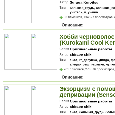
Suruga Kuroitsu
Автор
,
Тэги
большая_грудь
большие_по
учитель_и_ученик
83 плюсиков, 134627 просмотров, 
Описание
:
Хобби чёрноволос
(Kurokami Cool Ken
Оригинальные работы
Серия
shirabe shiki
Автор
,
,
,
Тэги
анал
гг_девушка
дилдо
фа
,
,
ahegao
секс_игрушки
чулки
261 плюсиков, 278076 просмотров,
Описание
:
Экзорцизм с помо
депривации (Sensor
Оригинальные работы
Серия
shirabe shiki
Автор
,
,
Тэги
анал
большая_грудь
больш