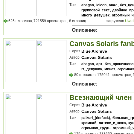
,
,
,
Тэги
ahegao
lolcon
анал
без_це
,
групповой_секс
двойное_пр
,
много_девушек
огромный_ч
525 плюсиков, 721559 просмотров, 8 страниц
загружено
Uwut
Описание
:
Canvas Solaris fan
Blue Archive
Серия
Canvas Solaris
Автор
,
,
Тэги
ahegao
арт
без_проникнове
,
,
гг_девушка
минет
огромна
80 плюсиков, 175041 просмотров, 
Описание
:
Всезнающий член 
Blue Archive
Серия
Canvas Solaris
Автор
,
Тэги
paizuri_(titsfuck)
большая_г
,
,
кремпай
латекс_и_кожа
ку
,
огромная_грудь
огромный_
179 плюсиков, 183660 просмотров,