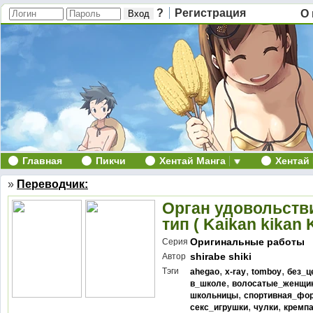
?
Регистрация
О 
Главная
Пикчи
Хентай Манга
Хентай
»
Переводчик:
Орган удовольств
тип ( Kaikan kikan 
Оригинальные работы
Серия
shirabe shiki
Автор
,
,
,
Тэги
ahegao
x-ray
tomboy
без_ц
,
в_школе
волосатые_женщи
,
школьницы
спортивная_фо
,
,
секс_игрушки
чулки
кремп