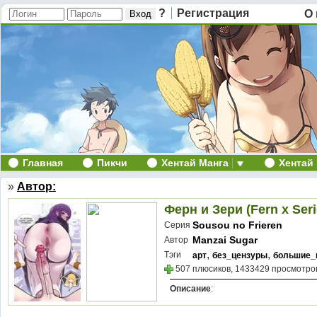
?
Регистрация
О 
Главная
Пикчи
Хентай Манга
Хентай
»
Автор:
Ферн и Зери (Fern x Seri
Sousou no Frieren
Серия
Manzai Sugar
Автор
,
,
Тэги
арт
без_цензуры
большие_
507 плюсиков, 1433429 просмотров
Описание
: